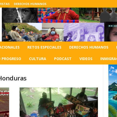
VISTAS
DERECHOS HUMANOS
ACIONALES
RETOS ESPECIALES
DERECHOS HUMANOS
O PROGRESO
CULTURA
PODCAST
VIDEOS
INMIGRA
 Honduras