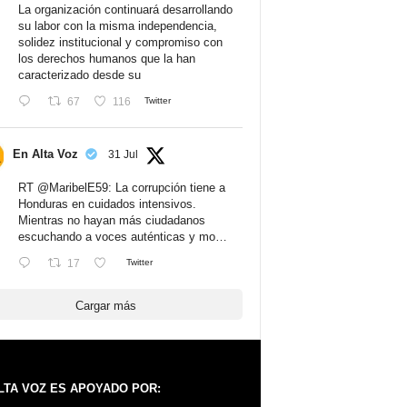
La organización continuará desarrollando
su labor con la misma independencia,
solidez institucional y compromiso con
los derechos humanos que la han
caracterizado desde su
67
116
Twitter
En Alta Voz
31 Jul
RT
@MaribelE59
: La corrupción tiene a
Honduras en cuidados intensivos.
Mientras no hayan más ciudadanos
escuchando a voces auténticas y mo…
17
Twitter
Cargar más
LTA VOZ ES APOYADO POR: