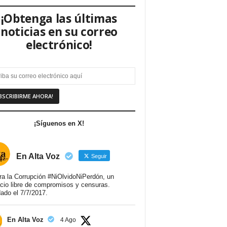
¡Obtenga las últimas
noticias en su correo
electrónico!
¡Síguenos en X!
En Alta Voz
Seguir
ra la Corrupción #NiOlvidoNiPerdón, un
cio libre de compromisos y censuras.
ado el 7/7/2017.
En Alta Voz
4 Ago