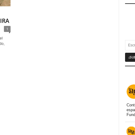
IRA
1
el
do,
Cont
espa
Fund