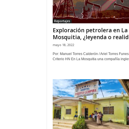
H
o
n
Reportajes
d
Exploración petrolera en La
u
r
Mosquitia, ¿leyenda o reali
a
mayo 18, 2022
s
y
Por: Manuel Torres Calderón / Ariel Torres Funes
Criterio HN En La Mosquitia una compañía ingles
e
l
m
u
n
d
o