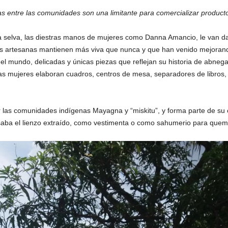
as entre las comunidades son una limitante para comercializar product
a selva, las diestras manos de mujeres como Danna Amancio, le van da
 las artesanas mantienen más viva que nunca y que han venido mejoran
l mundo, delicadas y únicas piezas que reflejan su historia de abnegaci
sas mujeres elaboran cuadros, centros de mesa, separadores de libros,
 las comunidades indígenas Mayagna y “miskitu”, y forma parte de su c
usaba el lienzo extraído, como vestimenta o como sahumerio para quem