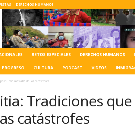
VISTAS
DERECHOS HUMANOS
ACIONALES
RETOS ESPECIALES
DERECHOS HUMANOS
O PROGRESO
CULTURA
PODCAST
VIDEOS
INMIGRA
perduran más allá de las catástrofes
itia: Tradiciones qu
las catástrofes