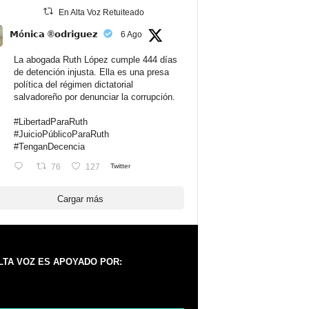
En Alta Voz Retuiteado
𝗠ó𝗻𝗶𝗰𝗮 ®𝗼𝗱𝗿𝗶𝗴𝘂𝗲𝘇
6 Ago
La abogada Ruth López cumple 444 días
de detención injusta. Ella es una presa
política del régimen dictatorial
salvadoreño por denunciar la corrupción.
#LibertadParaRuth
#JuicioPúblicoParaRuth
#TenganDecencia
76
127
Twitter
Cargar más
LTA VOZ ES APOYADO POR: