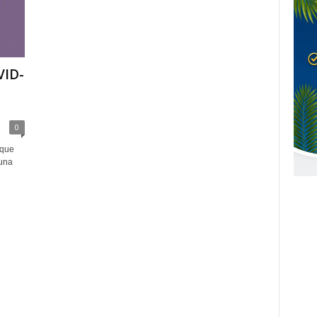
VID-
0
 que
 una