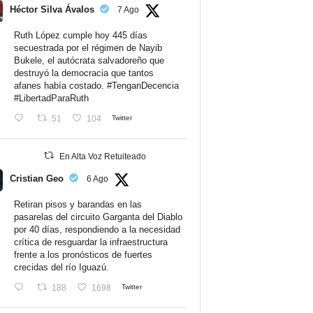
Héctor Silva Ávalos
7 Ago
Ruth López cumple hoy 445 días
secuestrada por el régimen de Nayib
Bukele, el autócrata salvadoreño que
destruyó la democracia que tantos
afanes había costado.
#TenganDecencia
#LibertadParaRuth
51
104
Twitter
En Alta Voz Retuiteado
Cristian Geo
6 Ago
Retiran pisos y barandas en las
pasarelas del circuito Garganta del Diablo
por 40 días, respondiendo a la necesidad
crítica de resguardar la infraestructura
frente a los pronósticos de fuertes
crecidas del río Iguazú.
188
1698
Twitter