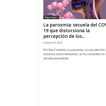
H
o
n
Reportajes
d
La parosmia: secuela del CO
u
r
19 que distorsiona la
a
percepción de los...
s
octubre 8, 2021
y
e
Por Elia Castellón La parosmia, es una afección
l
ocasiona olores fantasmas, se ha convertido en
secuela persistente...
m
u
n
d
o