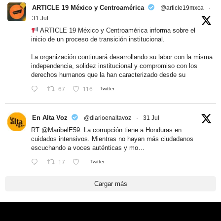
ARTICLE 19 México y Centroamérica
@article19mxca
·
31 Jul
ARTICLE 19 México y Centroamérica informa sobre el
inicio de un proceso de transición institucional.
La organización continuará desarrollando su labor con la misma
independencia, solidez institucional y compromiso con los
derechos humanos que la han caracterizado desde su
67
116
Twitter
En Alta Voz
@diarioenaltavoz
·
31 Jul
RT
@MaribelE59
: La corrupción tiene a Honduras en
cuidados intensivos. Mientras no hayan más ciudadanos
escuchando a voces auténticas y mo…
17
Twitter
Cargar más