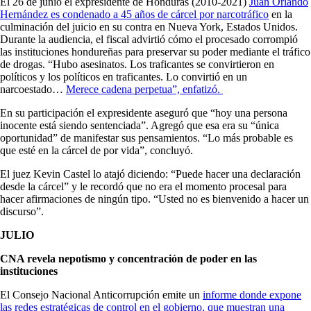
El 26 de junio el expresidente de Honduras (2010-2021)
Juan Orlando
Hernández es condenado a 45 años de cárcel por narcotráfico
en la
culminación del juicio en su contra en Nueva York, Estados Unidos.
Durante la audiencia, el fiscal advirtió cómo el procesado corrompió
las instituciones hondureñas para preservar su poder mediante el tráfico
de drogas. “Hubo asesinatos. Los traficantes se convirtieron en
políticos y los políticos en traficantes. Lo convirtió en un
narcoestado…
Merece cadena perpetua”, enfatizó.
En su participación el expresidente aseguró que “hoy una persona
inocente está siendo sentenciada”. Agregó que esa era su “única
oportunidad” de manifestar sus pensamientos. “Lo más probable es
que esté en la cárcel de por vida”, concluyó.
El juez Kevin Castel lo atajó diciendo: “Puede hacer una declaración
desde la cárcel” y le recordó que no era el momento procesal para
hacer afirmaciones de ningún tipo. “Usted no es bienvenido a hacer un
discurso”.
JULIO
CNA revela nepotismo y concentración de poder en las
instituciones
El Consejo Nacional Anticorrupción emite un
informe donde expone
las redes estratégicas de control en el gobierno, que muestran una