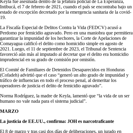
Keyla fue asesinada dentro de la jefatura policial de La Esperanza,
Intibucá, el 7 de febrero de 2021, cuando el país se encontraba bajo un
estado de excepción decretado por la emergencia sanitaria de la covid-
19.
La Fiscalía Especial de Delitos Contra la Vida (FEDCV) acusó a
Perdomo por femicidio agravado. Pero en una maniobra que permitiera
garantizar la impunidad de los hechores, la Corte de Apelaciones de
Comayagua calificó el delito como homicidio simple en agosto de
2021. Luego, el 11 de septiembre de 2023, el Tribunal de Sentencia
favoreció aún más al imputado al decretar que el delito era homicidio
imprudencial en su grado de comisión por omisión.
El Comité de Familiares de Detenidos Desaparecidos en Honduras
(Cofadeh) advirtió que el caso “generó un alto grado de impunidad y
tráfico de influencias en todo el proceso penal, al demeritar los
operadores de justicia el delito de femicidio agravado”.
Norma Rodríguez, la madre de Keyla, lamentó que “la vida de un ser
humano no vale nada para el sistema judicial”.
MARZO
La justicia de EE.UU., confirma: JOH es narcotraficante
El 8 de marzo y tras casi dos días de deliberaciones, un jurado en