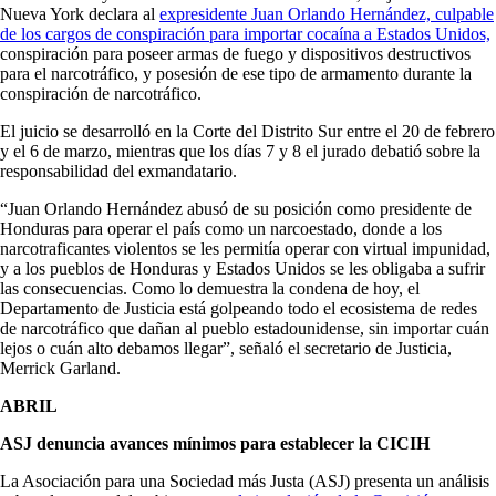
Nueva York declara al
expresidente Juan Orlando Hernández, culpable
de los cargos de conspiración para importar cocaína a Estados Unidos,
conspiración para poseer armas de fuego y dispositivos destructivos
para el narcotráfico, y posesión de ese tipo de armamento durante la
conspiración de narcotráfico.
El juicio se desarrolló en la Corte del Distrito Sur entre el 20 de febrero
y el 6 de marzo, mientras que los días 7 y 8 el jurado debatió sobre la
responsabilidad del exmandatario.
“Juan Orlando Hernández abusó de su posición como presidente de
Honduras para operar el país como un narcoestado, donde a los
narcotraficantes violentos se les permitía operar con virtual impunidad,
y a los pueblos de Honduras y Estados Unidos se les obligaba a sufrir
las consecuencias. Como lo demuestra la condena de hoy, el
Departamento de Justicia está golpeando todo el ecosistema de redes
de narcotráfico que dañan al pueblo estadounidense, sin importar cuán
lejos o cuán alto debamos llegar”, señaló el secretario de Justicia,
Merrick Garland.
ABRIL
ASJ denuncia avances mínimos para establecer la CICIH
La Asociación para una Sociedad más Justa (ASJ) presenta un análisis