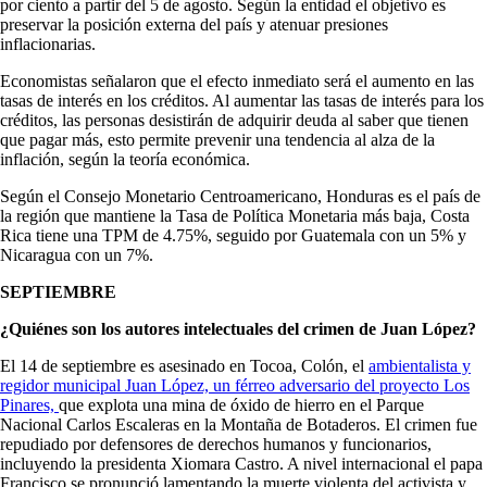
por ciento a partir del 5 de agosto. Según la entidad el objetivo es
preservar la posición externa del país y atenuar presiones
inflacionarias.
Economistas señalaron que el efecto inmediato será el aumento en las
tasas de interés en los créditos. Al aumentar las tasas de interés para los
créditos, las personas desistirán de adquirir deuda al saber que tienen
que pagar más, esto permite prevenir una tendencia al alza de la
inflación, según la teoría económica.
Según el Consejo Monetario Centroamericano, Honduras es el país de
la región que mantiene la Tasa de Política Monetaria más baja, Costa
Rica tiene una TPM de 4.75%, seguido por Guatemala con un 5% y
Nicaragua con un 7%.
SEPTIEMBRE
¿Quiénes son los autores intelectuales del crimen de Juan López?
El 14 de septiembre es asesinado en Tocoa, Colón, el
ambientalista y
regidor municipal Juan López, un férreo adversario del proyecto Los
Pinares,
que explota una mina de óxido de hierro en el Parque
Nacional Carlos Escaleras en la Montaña de Botaderos. El crimen fue
repudiado por defensores de derechos humanos y funcionarios,
incluyendo la presidenta Xiomara Castro. A nivel internacional el papa
Francisco se pronunció lamentando la muerte violenta del activista y