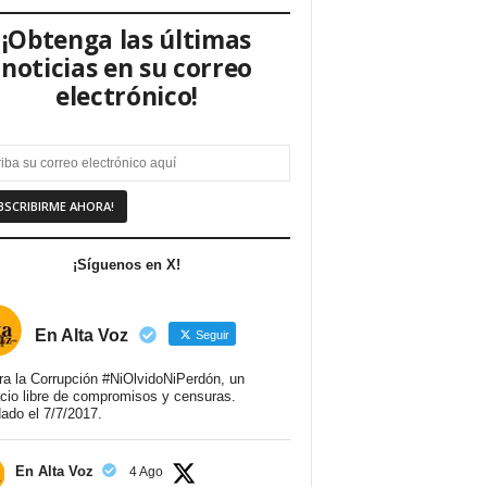
¡Obtenga las últimas
noticias en su correo
electrónico!
¡Síguenos en X!
En Alta Voz
Seguir
ra la Corrupción #NiOlvidoNiPerdón, un
cio libre de compromisos y censuras.
ado el 7/7/2017.
En Alta Voz
4 Ago