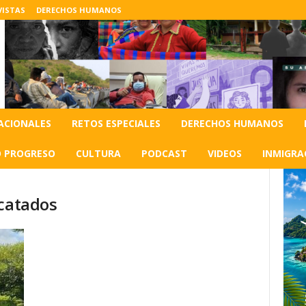
VISTAS
DERECHOS HUMANOS
ACIONALES
RETOS ESPECIALES
DERECHOS HUMANOS
O PROGRESO
CULTURA
PODCAST
VIDEOS
INMIGRA
scatados