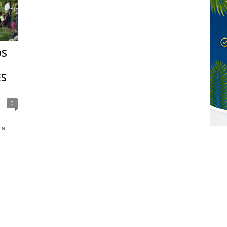
OS
ES
0
 a