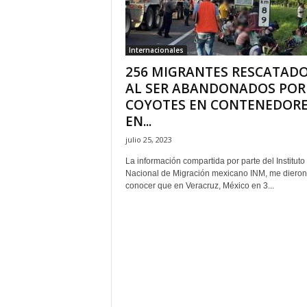
H
o
n
Internacionales
d
256 MIGRANTES RESCATAD
u
r
AL SER ABANDONADOS POR
a
COYOTES EN CONTENEDOR
s
EN...
y
julio 25, 2023
e
l
La información compartida por parte del Instituto
m
Nacional de Migración mexicano INM, me dieron
u
conocer que en Veracruz, México en 3...
n
d
o