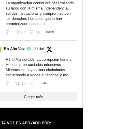
La organización continuará desarrollando
su labor con la misma independencia,
solidez institucional y compromiso con
los derechos humanos que la han
caracterizado desde su
67
116
Twitter
En Alta Voz
31 Jul
RT
@MaribelE59
: La corrupción tiene a
Honduras en cuidados intensivos.
Mientras no hayan más ciudadanos
escuchando a voces auténticas y mo…
17
Twitter
Cargar más
LTA VOZ ES APOYADO POR: