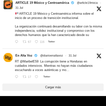
ARTICLE 19 México y Centroamérica
@article19mxca
·
31 Jul
ARTICLE 19 México y Centroamérica informa sobre el
inicio de un proceso de transición institucional.
La organización continuará desarrollando su labor con la misma
independencia, solidez institucional y compromiso con los
derechos humanos que la han caracterizado desde su
67
116
Twitter
En Alta Voz
@diarioenaltavoz
·
31 Jul
RT
@MaribelE59
: La corrupción tiene a Honduras en
cuidados intensivos. Mientras no hayan más ciudadanos
escuchando a voces auténticas y mo…
17
Twitter
Cargar más