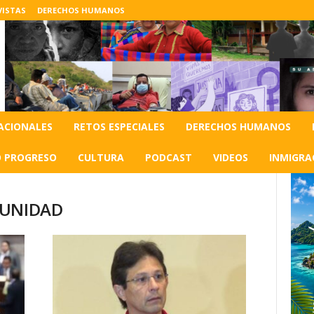
VISTAS
DERECHOS HUMANOS
ACIONALES
RETOS ESPECIALES
DERECHOS HUMANOS
O PROGRESO
CULTURA
PODCAST
VIDEOS
INMIGRA
MPUNIDAD