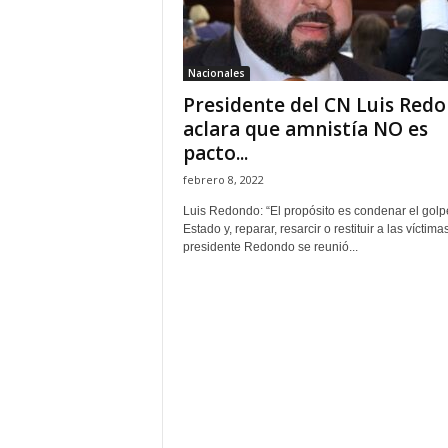
H
o
n
Nacionales
d
Presidente del CN Luis Red
u
r
aclara que amnistía NO es
a
pacto...
s
febrero 8, 2022
y
e
Luis Redondo: “El propósito es condenar el golp
l
Estado y, reparar, resarcir o restituir a las víctimas
presidente Redondo se reunió...
m
u
n
d
o