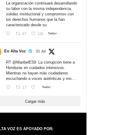
La organización continuará desarrollando
su labor con la misma independencia,
solidez institucional y compromiso con
los derechos humanos que la han
caracterizado desde su
67
116
Twitter
En Alta Voz
31 Jul
RT
@MaribelE59
: La corrupción tiene a
Honduras en cuidados intensivos.
Mientras no hayan más ciudadanos
escuchando a voces auténticas y mo…
17
Twitter
Cargar más
LTA VOZ ES APOYADO POR: