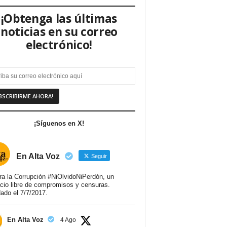
¡Obtenga las últimas
noticias en su correo
electrónico!
¡Síguenos en X!
En Alta Voz
Seguir
ra la Corrupción #NiOlvidoNiPerdón, un
cio libre de compromisos y censuras.
ado el 7/7/2017.
En Alta Voz
4 Ago