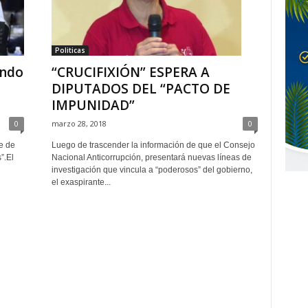
Politicas
ondo
“CRUCIFIXIÓN” ESPERA A
DIPUTADOS DEL “PACTO DE
IMPUNIDAD”
0
marzo 28, 2018
0
e de
Luego de trascender la información de que el Consejo
”.El
Nacional Anticorrupción, presentará nuevas líneas de
investigación que vincula a “poderosos” del gobierno,
el exaspirante...