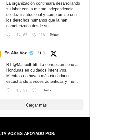
La organización continuará desarrollando
su labor con la misma independencia,
solidez institucional y compromiso con
los derechos humanos que la han
caracterizado desde su
67
116
Twitter
En Alta Voz
31 Jul
RT
@MaribelE59
: La corrupción tiene a
Honduras en cuidados intensivos.
Mientras no hayan más ciudadanos
escuchando a voces auténticas y mo…
17
Twitter
Cargar más
LTA VOZ ES APOYADO POR: