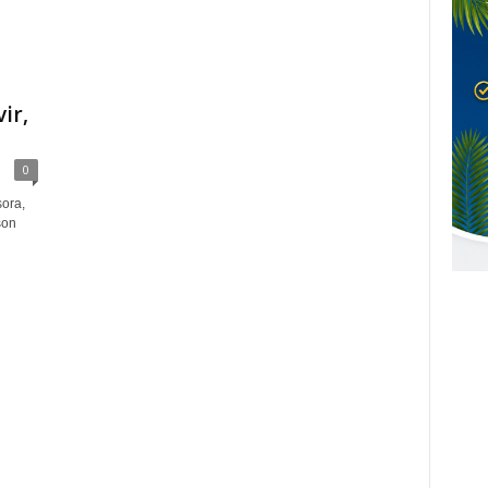
ir,
0
sora,
son