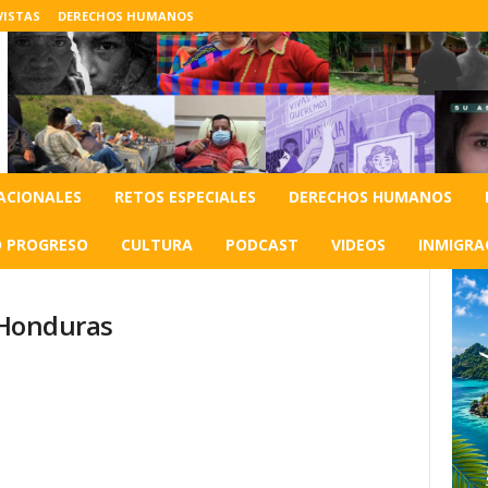
VISTAS
DERECHOS HUMANOS
ACIONALES
RETOS ESPECIALES
DERECHOS HUMANOS
O PROGRESO
CULTURA
PODCAST
VIDEOS
INMIGRA
s Honduras