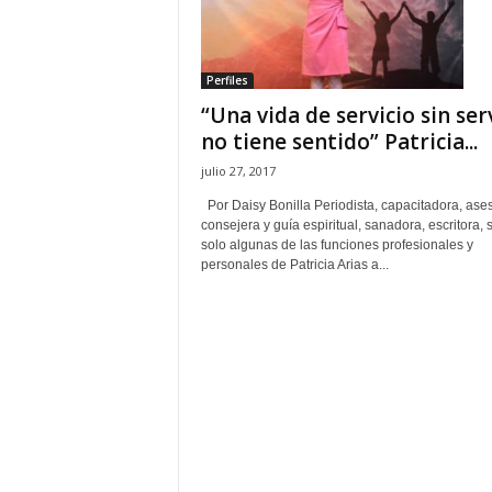
H
o
n
Perfiles
d
“Una vida de servicio sin serv
u
r
no tiene sentido” Patricia...
a
julio 27, 2017
s
y
Por Daisy Bonilla Periodista, capacitadora, ase
consejera y guía espiritual, sanadora, escritora, 
e
solo algunas de las funciones profesionales y
l
personales de Patricia Arias a...
m
u
n
d
o