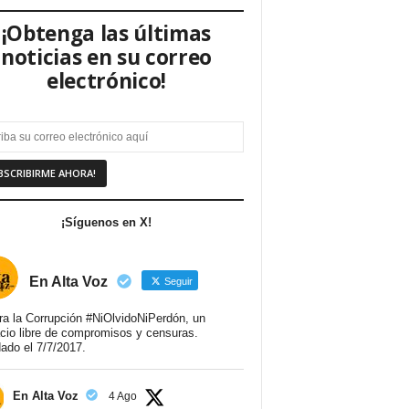
¡Obtenga las últimas
noticias en su correo
electrónico!
¡Síguenos en X!
En Alta Voz
Seguir
ra la Corrupción #NiOlvidoNiPerdón, un
cio libre de compromisos y censuras.
ado el 7/7/2017.
En Alta Voz
4 Ago