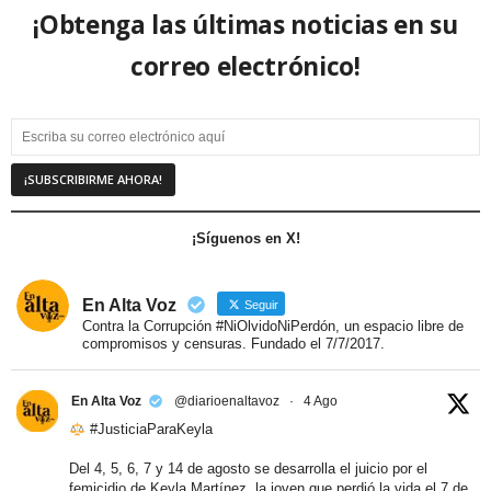
¡Obtenga las últimas noticias en su
correo electrónico!
¡Síguenos en X!
En Alta Voz
Seguir
Contra la Corrupción #NiOlvidoNiPerdón, un espacio libre de
compromisos y censuras. Fundado el 7/7/2017.
En Alta Voz
@diarioenaltavoz
·
4 Ago
#JusticiaParaKeyla
Del 4, 5, 6, 7 y 14 de agosto se desarrolla el juicio por el
femicidio de Keyla Martínez, la joven que perdió la vida el 7 de