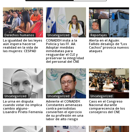
Derechos humanos
Uncategorized
Reportajes
La igualdad de las leyes
CONADEH insta a la
Alerta en el Aguán:
aún espera hacerse
Policía y las FF. AA:
Fallido desalojo de “Los
realidad en la vida de
Adoptar medidas
Cachos” provoca nuevos
las mujeres: CESPAD
inmediatas para
ataques
resguardar el CLE y
preservar la integridad
del personal del CNE
Uncategorized
Uncategorized
Uncategorized
La urna en disputa:
Advierte el CONADEH:
Caos en el Congreso
cuando votar no implica
Constantes amenazas
Nacional durante
cambio alguno-
contra periodistas
comparecencia de los
Lisandro Prieto Femenía
convierten el ejercicio
consejeros del CNE
de su profesión en una
labor de alto riesgo