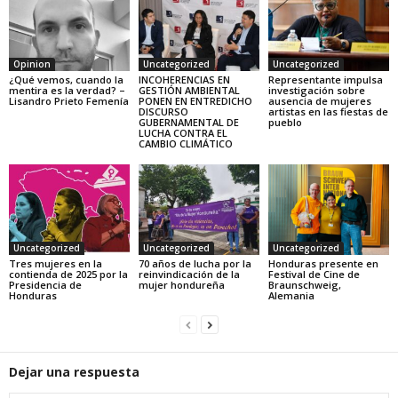
Opinion
Uncategorized
Uncategorized
¿Qué vemos, cuando la
INCOHERENCIAS EN
Representante impulsa
mentira es la verdad? –
GESTIÓN AMBIENTAL
investigación sobre
Lisandro Prieto Femenía
PONEN EN ENTREDICHO
ausencia de mujeres
DISCURSO
artistas en las fiestas de
GUBERNAMENTAL DE
pueblo
LUCHA CONTRA EL
CAMBIO CLIMÁTICO
Uncategorized
Uncategorized
Uncategorized
Tres mujeres en la
70 años de lucha por la
Honduras presente en
contienda de 2025 por la
reinvindicación de la
Festival de Cine de
Presidencia de
mujer hondureña
Braunschweig,
Honduras
Alemania
Dejar una respuesta