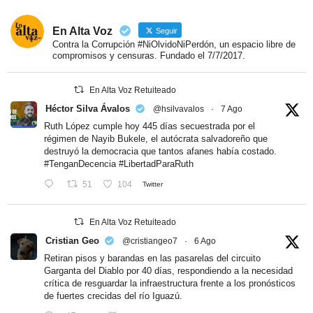
En Alta Voz
Seguir
Contra la Corrupción #NiOlvidoNiPerdón, un espacio libre de
compromisos y censuras. Fundado el 7/7/2017.
En Alta Voz Retuiteado
Héctor Silva Ávalos
@hsilvavalos
·
7 Ago
Ruth López cumple hoy 445 días secuestrada por el
régimen de Nayib Bukele, el autócrata salvadoreño que
destruyó la democracia que tantos afanes había costado.
#TenganDecencia
#LibertadParaRuth
51
104
Twitter
En Alta Voz Retuiteado
Cristian Geo
@cristiangeo7
·
6 Ago
Retiran pisos y barandas en las pasarelas del circuito
Garganta del Diablo por 40 días, respondiendo a la necesidad
crítica de resguardar la infraestructura frente a los pronósticos
de fuertes crecidas del río Iguazú.