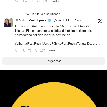
188
1698
Twitter
En Alta Voz Retuiteado
𝗠ó𝗻𝗶𝗰𝗮 ®𝗼𝗱𝗿𝗶𝗴𝘂𝗲𝘇
@monikr84
·
6 Ago
La abogada Ruth López cumple 444 días de detención
injusta. Ella es una presa política del régimen dictatorial
salvadoreño por denunciar la corrupción.
#LibertadParaRuth
#JuicioPúblicoParaRuth
#TenganDecencia
76
127
Twitter
Cargar más