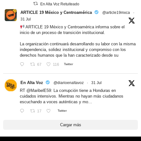
En Alta Voz Retuiteado
ARTICLE 19 México y Centroamérica
@article19mxca
·
31 Jul
ARTICLE 19 México y Centroamérica informa sobre el
inicio de un proceso de transición institucional.
La organización continuará desarrollando su labor con la misma
independencia, solidez institucional y compromiso con los
derechos humanos que la han caracterizado desde su
67
116
Twitter
En Alta Voz
@diarioenaltavoz
·
31 Jul
RT
@MaribelE59
: La corrupción tiene a Honduras en
cuidados intensivos. Mientras no hayan más ciudadanos
escuchando a voces auténticas y mo…
17
Twitter
Cargar más