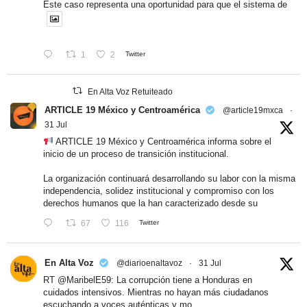
Este caso representa una oportunidad para que el sistema de
1
2
Twitter
En Alta Voz Retuiteado
ARTICLE 19 México y Centroamérica
@article19mxca
·
31 Jul
ARTICLE 19 México y Centroamérica informa sobre el
inicio de un proceso de transición institucional.
La organización continuará desarrollando su labor con la misma
independencia, solidez institucional y compromiso con los
derechos humanos que la han caracterizado desde su
67
116
Twitter
En Alta Voz
@diarioenaltavoz
·
31 Jul
RT
@MaribelE59
: La corrupción tiene a Honduras en
cuidados intensivos. Mientras no hayan más ciudadanos
escuchando a voces auténticas y mo…