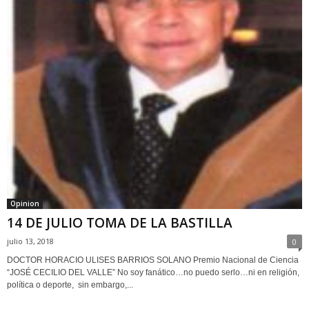
Opinion
14 DE JULIO TOMA DE LA BASTILLA
julio 13, 2018
0
DOCTOR HORACIO ULISES BARRIOS SOLANO Premio Nacional de Ciencia
“JOSÉ CECILIO DEL VALLE” No soy fanático…no puedo serlo…ni en religión,
política o deporte, sin embargo,...