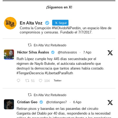
¡Síguenos en X!
En Alta Voz
Seguir
Contra la Corrupción #NiOlvidoNiPerdón, un espacio libre de
compromisos y censuras. Fundado el 7/7/2017.
En Alta Voz Retuiteado
Héctor Silva Ávalos
@hsilvavalos
·
7 Ago
Ruth López cumple hoy 445 días secuestrada por el
régimen de Nayib Bukele, el autócrata salvadoreño que
destruyó la democracia que tantos afanes había costado.
#TenganDecencia
#LibertadParaRuth
51
104
Twitter
En Alta Voz Retuiteado
Cristian Geo
@cristiangeo7
·
6 Ago
Retiran pisos y barandas en las pasarelas del circuito
Garganta del Diablo por 40 días, respondiendo a la necesidad