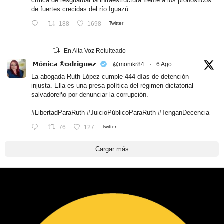
crítica de resguardar la infraestructura frente a los pronósticos
de fuertes crecidas del río Iguazú.
188
1698
Twitter
En Alta Voz Retuiteado
𝗠ó𝗻𝗶𝗰𝗮 ®𝗼𝗱𝗿𝗶𝗴𝘂𝗲𝘇
@monikr84
·
6 Ago
La abogada Ruth López cumple 444 días de detención
injusta. Ella es una presa política del régimen dictatorial
salvadoreño por denunciar la corrupción.
#LibertadParaRuth
#JuicioPúblicoParaRuth
#TenganDecencia
76
127
Twitter
Cargar más