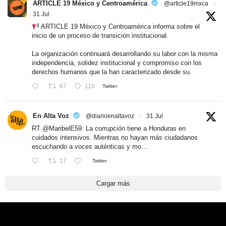
ARTICLE 19 México y Centroamérica
@article19mxca
·
31 Jul
ARTICLE 19 México y Centroamérica informa sobre el
inicio de un proceso de transición institucional.
La organización continuará desarrollando su labor con la misma
independencia, solidez institucional y compromiso con los
derechos humanos que la han caracterizado desde su
67
116
Twitter
En Alta Voz
@diarioenaltavoz
·
31 Jul
RT
@MaribelE59
: La corrupción tiene a Honduras en
cuidados intensivos. Mientras no hayan más ciudadanos
escuchando a voces auténticas y mo…
17
Twitter
Cargar más