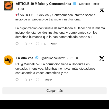
ARTICLE 19 México y Centroamérica
@article19mxca
·
31 Jul
ARTICLE 19 México y Centroamérica informa sobre el
inicio de un proceso de transición institucional.
La organización continuará desarrollando su labor con la misma
independencia, solidez institucional y compromiso con los
derechos humanos que la han caracterizado desde su
67
116
Twitter
En Alta Voz
@diarioenaltavoz
·
31 Jul
RT
@MaribelE59
: La corrupción tiene a Honduras en
cuidados intensivos. Mientras no hayan más ciudadanos
escuchando a voces auténticas y mo…
17
Twitter
Cargar más