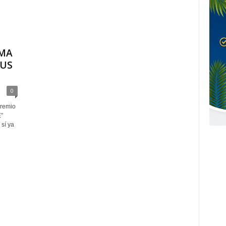
IMA
SUS
0
remio
”
 sí ya