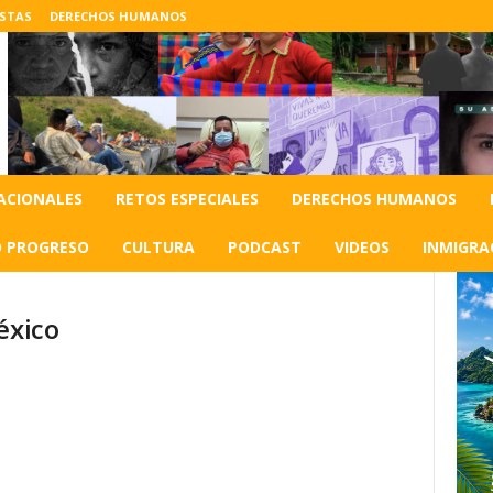
ISTAS
DERECHOS HUMANOS
ACIONALES
RETOS ESPECIALES
DERECHOS HUMANOS
O PROGRESO
CULTURA
PODCAST
VIDEOS
INMIGRA
éxico