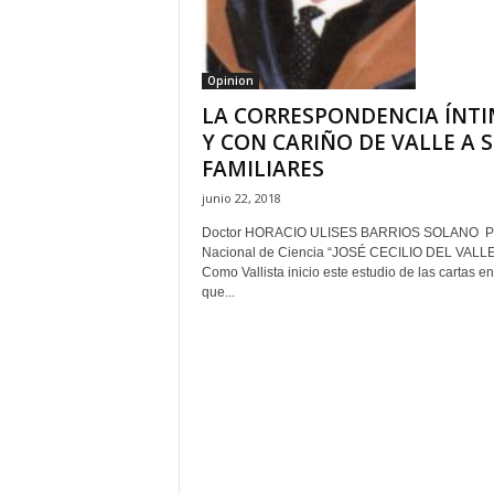
H
o
n
Opinion
d
LA CORRESPONDENCIA ÍNT
u
r
Y CON CARIÑO DE VALLE A 
a
FAMILIARES
s
junio 22, 2018
y
e
Doctor HORACIO ULISES BARRIOS SOLANO P
l
Nacional de Ciencia “JOSÉ CECILIO DEL VALLE
Como Vallista inicio este estudio de las cartas en
m
que...
u
n
d
o