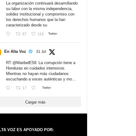
La organización continuará desarrollando
su labor con la misma independencia,
solidez institucional y compromiso con
los derechos humanos que la han
caracterizado desde su
67
116
Twitter
En Alta Voz
31 Jul
RT
@MaribelE59
: La corrupción tiene a
Honduras en cuidados intensivos.
Mientras no hayan más ciudadanos
escuchando a voces auténticas y mo…
17
Twitter
Cargar más
LTA VOZ ES APOYADO POR: