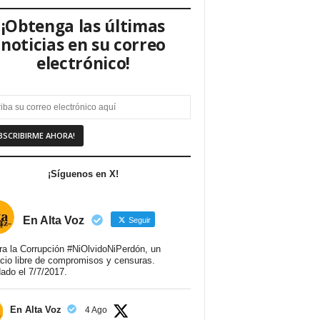
¡Obtenga las últimas
noticias en su correo
electrónico!
¡Síguenos en X!
En Alta Voz
Seguir
ra la Corrupción #NiOlvidoNiPerdón, un
cio libre de compromisos y censuras.
ado el 7/7/2017.
En Alta Voz
4 Ago