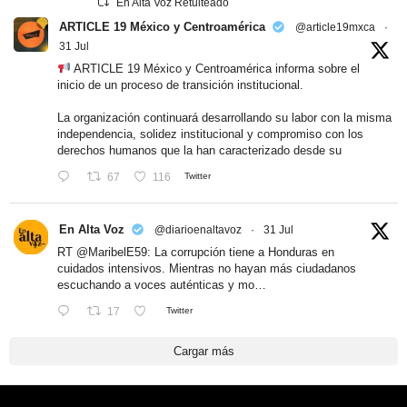
En Alta Voz Retuiteado
ARTICLE 19 México y Centroamérica
@article19mxca
·
31 Jul
ARTICLE 19 México y Centroamérica informa sobre el
inicio de un proceso de transición institucional.
La organización continuará desarrollando su labor con la misma
independencia, solidez institucional y compromiso con los
derechos humanos que la han caracterizado desde su
67
116
Twitter
En Alta Voz
@diarioenaltavoz
·
31 Jul
RT
@MaribelE59
: La corrupción tiene a Honduras en
cuidados intensivos. Mientras no hayan más ciudadanos
escuchando a voces auténticas y mo…
17
Twitter
Cargar más