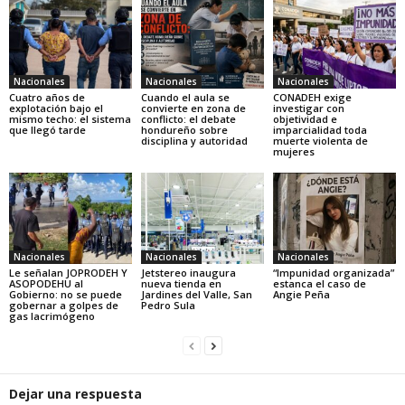
Nacionales
Nacionales
Nacionales
Cuatro años de
Cuando el aula se
CONADEH exige
explotación bajo el
convierte en zona de
investigar con
mismo techo: el sistema
conflicto: el debate
objetividad e
que llegó tarde
hondureño sobre
imparcialidad toda
disciplina y autoridad
muerte violenta de
mujeres
Nacionales
Nacionales
Nacionales
Le señalan JOPRODEH Y
Jetstereo inaugura
“Impunidad organizada”
ASOPODEHU al
nueva tienda en
estanca el caso de
Gobierno: no se puede
Jardines del Valle, San
Angie Peña
gobernar a golpes de
Pedro Sula
gas lacrimógeno
Dejar una respuesta