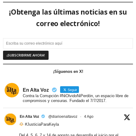
¡Obtenga las últimas noticias en su
correo electrónico!
¡Síguenos en X!
En Alta Voz
Seguir
Contra la Corrupción #NiOlvidoNiPerdón, un espacio libre de
compromisos y censuras. Fundado el 7/7/2017.
En Alta Voz
@diarioenaltavoz
·
4 Ago
#JusticiaParaKeyla
Del 4, 5, 6, 7 y 14 de agosto se desarrolla el juicio por el