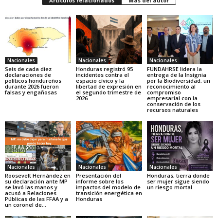
Artículos relacionados
Más del autor
Nacionales
Nacionales
Nacionales
Seis de cada diez
Honduras registró 95
FUNDAHRSE lidera la
declaraciones de
incidentes contra el
entrega de la Insignia
políticos hondureños
espacio cívico y la
por la Biodiversidad, un
durante 2026 fueron
libertad de expresión en
reconocimiento al
falsas y engañosas
el segundo trimestre de
compromiso
2026
empresarial con la
conservación de los
recursos naturales
Nacionales
Nacionales
Nacionales
Roosevelt Hernández en
Presentación del
Honduras, tierra donde
su declaración ante MP
informe sobre los
ser mujer sigue siendo
se lavó las manos y
impactos del modelo de
un riesgo mortal
acusó a Relaciones
transición energética en
Públicas de las FFAA y a
Honduras
un coronel de...