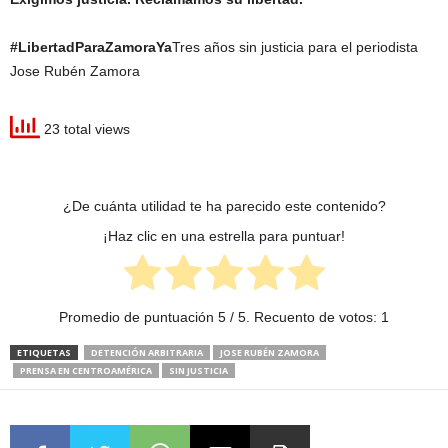
#LibertadParaZamoraYa
Tres años sin justicia para el periodista
Jose Rubén Zamora
23 total views
¿De cuánta utilidad te ha parecido este contenido?
¡Haz clic en una estrella para puntuar!
Promedio de puntuación
5
/ 5. Recuento de votos:
1
ETIQUETAS
DETENCIÓN ARBITRARIA
JOSE RUBÉN ZAMORA
PRENSA EN CENTROAMÉRICA
SIN JUSTICIA