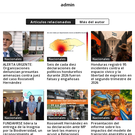
admin
Artículos relacionados
Más del autor
Nacionales
Nacionales
Nacionales
ALERTA URGENTE:
Seis de cada diez
Honduras registró 95
Organizaciones
declaraciones de
incidentes contra el
denuncian presuntas
políticos hondureños
espacio cívico y la
amenazas contra juez
durante 2026 fueron
libertad de expresión en
del caso Roosevelt
falsas y engañosas
el segundo trimestre de
Hernández
2026
Nacionales
Nacionales
Nacionales
FUNDAHRSE lidera la
Roosevelt Hernández en
Presentación del
entrega de la Insignia
su declaración ante MP
informe sobre los
por la Biodiversidad, un
se lavó las manos y
impactos del modelo de
reconocimiento al
acusó a Relaciones
transición energética en