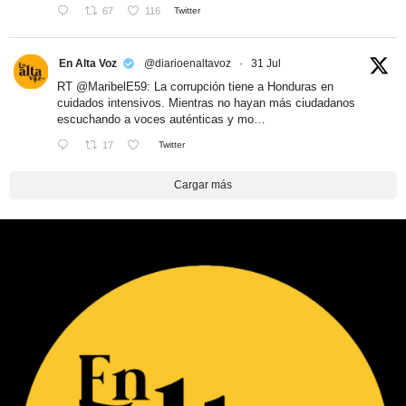
67
116
Twitter
En Alta Voz
@diarioenaltavoz
·
31 Jul
RT
@MaribelE59
: La corrupción tiene a Honduras en
cuidados intensivos. Mientras no hayan más ciudadanos
escuchando a voces auténticas y mo…
17
Twitter
Cargar más