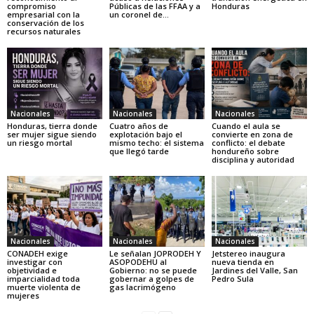
compromiso
Públicas de las FFAA y a
Honduras
empresarial con la
un coronel de...
conservación de los
recursos naturales
Nacionales
Nacionales
Nacionales
Honduras, tierra donde
Cuatro años de
Cuando el aula se
ser mujer sigue siendo
explotación bajo el
convierte en zona de
un riesgo mortal
mismo techo: el sistema
conflicto: el debate
que llegó tarde
hondureño sobre
disciplina y autoridad
Nacionales
Nacionales
Nacionales
CONADEH exige
Le señalan JOPRODEH Y
Jetstereo inaugura
investigar con
ASOPODEHU al
nueva tienda en
objetividad e
Gobierno: no se puede
Jardines del Valle, San
imparcialidad toda
gobernar a golpes de
Pedro Sula
muerte violenta de
gas lacrimógeno
mujeres