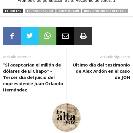
Promedio de puntuación
5
/ 5. Recuento de votos:
1
ETIQUETAS
EDUARDO FACUSSÉ
KARIM QUBAIN
NUEVO PRESIDENTE DE LA CCIC
Artículo anterior
Artículo siguiente
“Sí aceptarían el millón de
Ultimo día del testimonio
dólares de El Chapo” –
de Alex Ardón en el caso
Tercer día del juicio del
de JOH
expresidente Juan Orlando
Hernández