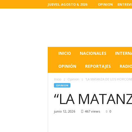
JUEVES, AGOSTO 6, 2026
OPINION
ENTREV
L
a
s
u
l
t
i
INICIO
NACIONALES
INTERN
m
a
OPINIÓN
REPORTAJES
RADI
s
n
Inicio
Opinion
“LA MATANZA DE LOS HORCONE
o
OPINION
t
“LA MATAN
i
c
i
junio 12, 2026
467 views
0
a
s
d
e