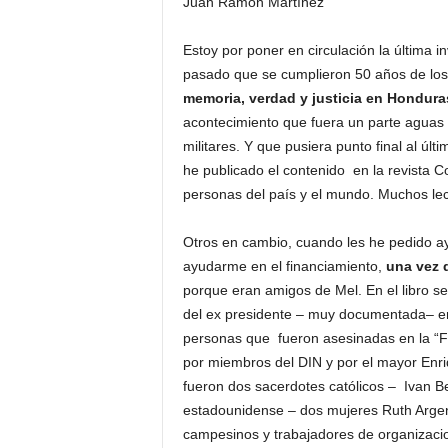
Juan Ramón Martínez
Estoy por poner en circulación la última i
pasado que se cumplieron 50 años de lo
memoria, verdad y justicia en Hondura
acontecimiento que fuera un parte aguas e
militares. Y que pusiera punto final al ú
he publicado el contenido en la revista Co
personas del país y el mundo. Muchos lec
Otros en cambio, cuando les he pedido ayu
ayudarme en el financiamiento,
una vez q
porque eran amigos de Mel. En el libro se
del ex presidente – muy documentada– en
personas que fueron asesinadas en la “F
por miembros del DIN y por el mayor Enriq
fueron dos sacerdotes católicos – Ivan B
estadounidense – dos mujeres Ruth Argent
campesinos y trabajadores de organizacio