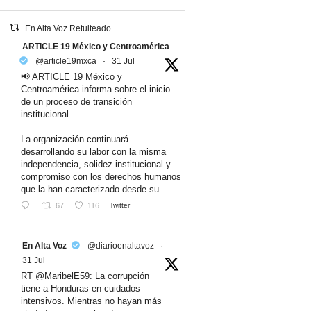
En Alta Voz Retuiteado
ARTICLE 19 México y Centroamérica
@article19mxca
·
31 Jul
📢 ARTICLE 19 México y
Centroamérica informa sobre el inicio
de un proceso de transición
institucional.
La organización continuará
desarrollando su labor con la misma
independencia, solidez institucional y
compromiso con los derechos humanos
que la han caracterizado desde su
67
116
Twitter
En Alta Voz
@diarioenaltavoz
·
31 Jul
RT @MaribelE59: La corrupción
tiene a Honduras en cuidados
intensivos. Mientras no hayan más