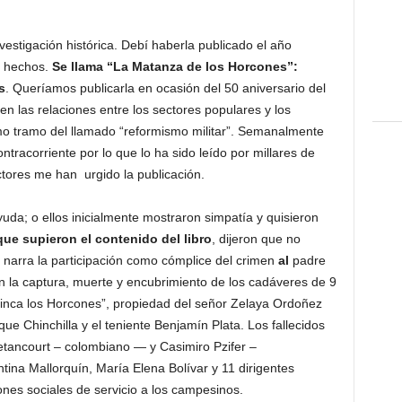
nvestigación histórica. Debí haberla publicado el año
s hechos.
Se llama “La Matanza de los Horcones”:
s
. Queríamos publicarla en ocasión del 50 aniversario del
n las relaciones entre los sectores populares y los
ltimo tramo del llamado “reformismo militar”. Semanalmente
ntracorriente por lo que lo ha sido leído por millares de
tores me han urgido la publicación.
da; o ellos inicialmente mostraron simpatía y quisieron
ue supieron el contenido del libro
, dijeron que no
 narra la participación como cómplice del crimen
al
padre
 la captura, muerte y encubrimiento de los cadáveres de 9
inca los Horcones”, propiedad del señor Zelaya Ordoñez
ue Chinchilla y el teniente Benjamín Plata. Los fallecidos
etancourt – colombiano — y Casimiro Pzifer –
ina Mallorquín, María Elena Bolívar y 11 dirigentes
nes sociales de servicio a los campesinos.