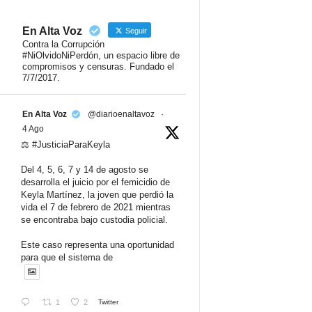
En Alta Voz
Seguir
Contra la Corrupción
#NiOlvidoNiPerdón, un espacio libre de
compromisos y censuras. Fundado el
7/7/2017.
En Alta Voz
@diarioenaltavoz
·
4 Ago
⚖️ #JusticiaParaKeyla
Del 4, 5, 6, 7 y 14 de agosto se
desarrolla el juicio por el femicidio de
Keyla Martínez, la joven que perdió la
vida el 7 de febrero de 2021 mientras
se encontraba bajo custodia policial.
Este caso representa una oportunidad
para que el sistema de
1
2
Twitter