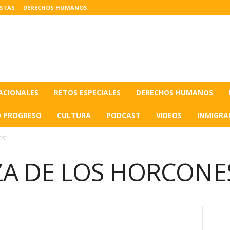
ISTAS
DERECHOS HUMANOS
ACIONALES
RETOS ESPECIALES
DERECHOS HUMANOS
O PROGRESO
CULTURA
PODCAST
VIDEOS
INMIGRA
S”
ZA DE LOS HORCONE