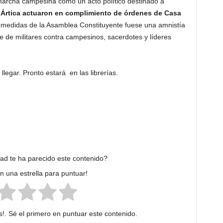
marcha campesina como un acto político destinado a
y Ártica actuaron en complimiento de órdenes de Casa
s medidas de la Asamblea Constituyente fuese una amnistía
ue de militares contra campesinos, sacerdotes y líderes
r llegar. Pronto estará en las librerías.
dad te ha parecido este contenido?
en una estrella para puntuar!
!. Sé el primero en puntuar este contenido.