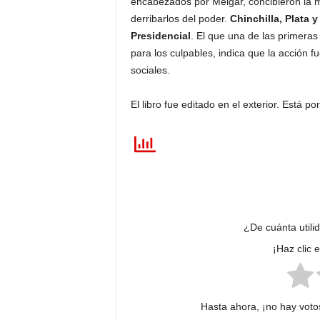
encabezados por Melgar, concibieron la 
derribarlos del poder.
Chinchilla, Plata 
Presidencial
. El que una de las primera
para los culpables, indica que la acción f
sociales.
El libro fue editado en el exterior. Está po
¿De cuánta utili
¡Haz clic 
Hasta ahora, ¡no hay votos