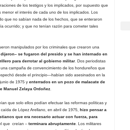
raciones de los testigos y los implicados, por supuesto que
 menor el interés de cada uno de los implicados. Los
ando que no sabían nada de los hechos, que se enteraron
bía ocurrido; y que no tenían razón para cometer tales
fueron manipulados por los criminales que crearon una
dijeron– se fugaron del presido y se han internado en
llero para derrotar al gobierno militar
. Dos periodistas
r una campaña de convencimiento de los hondureños que
chó desde el principio—habían sido asesinados en la
junio de 1975 y
enterrados en un pozo de malacate de
de Manuel Zelaya Ordoñez
.
eían que solo ellos podían efectuar las reformas políticas y
a caída de López Arellano, en abril de 1975,
hizo pensar a
stianos que era necesario actuar con fuerza, para
el que creían –
terminara abruptamente
. Los militares