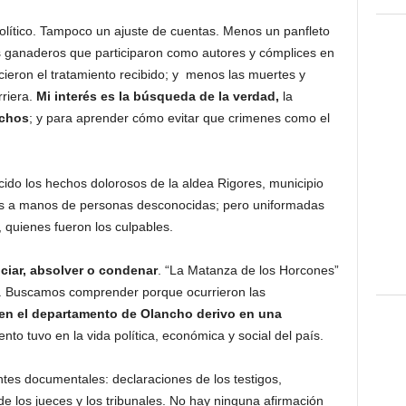
político. Tampoco un ajuste de cuentas. Menos un panfleto
los ganaderos que participaron como autores y cómplices en
ieron el tratamiento recibido; y menos las muertes y
riera.
Mi interés es la búsqueda de la verdad,
la
echos
; y para aprender cómo evitar que crimenes como el
do los hechos dolorosos de la aldea Rigores, municipio
os a manos de personas desconocidas; pero uniformadas
 quienes fueron los culpables.
iciar, absolver o condenar
. “La Matanza de los Horcones”
r. Buscamos comprender porque ocurrieron las
 en el departamento de Olancho derivo en una
ento tuvo en la vida política, económica y social del país.
ntes documentales: declaraciones de los testigos,
de los jueces y los tribunales. No hay ninguna afirmación