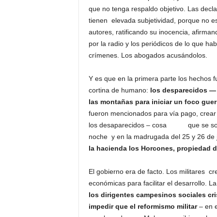
que no tenga respaldo objetivo. Las decla
tienen elevada subjetividad, porque no es
autores, ratificando su inocencia, afirm
por la radio y los periódicos de lo que ha
crímenes. Los abogados acusándolos.
Y es que en la primera parte los hechos 
cortina de humano:
los desparecidos — 
las montañas para iniciar un foco guerri
fueron mencionados para vía pago, crea
los desaparecidos – cosa que se sospe
noche y en la madrugada del 25 y 26 de 
la hacienda los Horcones, propiedad 
El gobierno era de facto. Los militares cr
económicas para facilitar el desarrollo. L
los dirigentes campesinos sociales cri
impedir que el reformismo militar
– en 