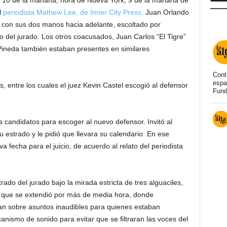
 10 de la mañana, hora de Nueva York, 9 de la mañana de
l
periodista Mathew Lee, de Inner City Press,
Juan Orlando
con sus dos manos hacia adelante, escoltado por
o del jurado. Los otros coacusados, Juan Carlos “El Tigre”
 Pineda también estaban presentes en similares
Cont
espa
, entre los cuales el juez Kevin Castel escogió al defensor
Fund
es candidatos para escoger al nuevo defensor. Invitó al
strado y le pidió que llevara su calendario. En ese
echa para el juicio, de acuerdo al relato del periodista
do del jurado bajo la mirada estricta de tres alguaciles,
n que se extendió por más de media hora, donde
n sobre asuntos inaudibles para quienes estaban
anismo de sonido para evitar que se filtraran las voces del