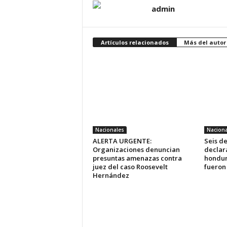
admin
Artículos relacionados
Más del autor
Nacionales
Naciona
ALERTA URGENTE:
Seis d
Organizaciones denuncian
declara
presuntas amenazas contra
hondur
juez del caso Roosevelt
fueron
Hernández