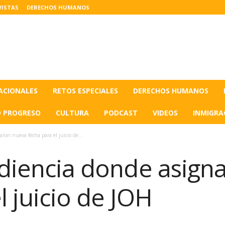
VISTAS
DERECHOS HUMANOS
ACIONALES
RETOS ESPECIALES
DERECHOS HUMANOS
O PROGRESO
CULTURA
PODCAST
VIDEOS
INMIGRA
aron nueva fecha para el juicio de...
audiencia donde asig
l juicio de JOH