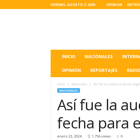
VIERNES, AGOSTO 7, 2026
OPINION
ENTRE
L
a
s
u
l
t
i
INICIO
NACIONALES
INTERN
m
a
OPINIÓN
REPORTAJES
RADI
s
n
Inicio
Nacionales
Así fue la audiencia donde asign
o
NACIONALES
t
Así fue la 
i
c
i
fecha para e
a
s
d
enero 23, 2024
1.756 views
0
e