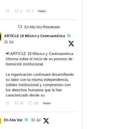
1
2
Twitter
En Alta Voz Retuiteado
ARTICLE 19 México y Centroamérica
31 Jul
📢 ARTICLE 19 México y Centroamérica
informa sobre el inicio de un proceso de
transición institucional.
La organización continuará desarrollando
su labor con la misma independencia,
solidez institucional y compromiso con
los derechos humanos que la han
caracterizado desde su
67
116
Twitter
En Alta Voz
31 Jul