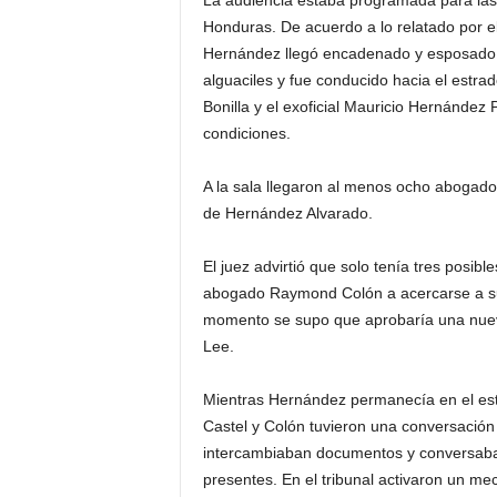
La audiencia estaba programada para las
Honduras. De acuerdo a lo relatado por e
Hernández llegó encadenado y esposado 
alguaciles y fue conducido hacia el estrad
Bonilla y el exoficial Mauricio Hernández
condiciones.
A la sala llegaron al menos ocho abogados
de Hernández Alvarado.
El juez advirtió que solo tenía tres posibl
abogado Raymond Colón a acercarse a su e
momento se supo que aprobaría una nueva f
Lee.
Mientras Hernández permanecía en el estra
Castel y Colón tuvieron una conversació
intercambiaban documentos y conversaba
presentes. En el tribunal activaron un mec