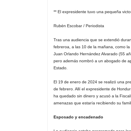
H
o
** El expresidente tuvo una pequeña victo
n
d
Rubén Escobar / Periodista
u
r
Tras una audiencia que se extendió duran
a
febreroa, a las 10 de la mañana, como la n
s
Juan Orlando Hernández Alvarado (55 años
y
e
pero además nombró a un abogado de apel
l
Estado.
m
u
El 19 de enero de 2024 se realizó una pr
n
de febrero. Allí el expresidente de Hon
d
ha quedado sin dinero y acusó a la Fiscal
o
amenazas que estaría recibiendo su fami
Esposado y encadenado