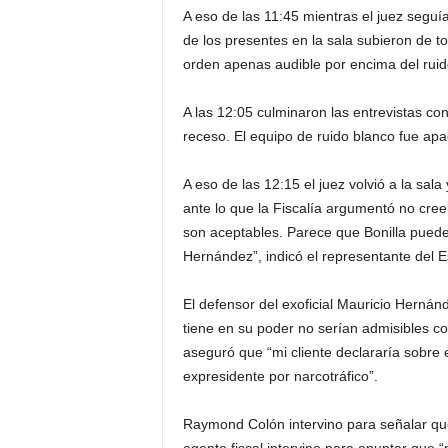
A eso de las 11:45 mientras el juez seguí
de los presentes en la sala subieron de to
orden apenas audible por encima del ruido
A las 12:05 culminaron las entrevistas co
receso. El equipo de ruido blanco fue apaga
A eso de las 12:15 el juez volvió a la sal
ante lo que la Fiscalía argumentó no cre
son aceptables. Parece que Bonilla puede 
Hernández”, indicó el representante del E
El defensor del exoficial Mauricio Hernán
tiene en su poder no serían admisibles co
aseguró que “mi cliente declararía sobre 
expresidente por narcotráfico”.
Raymond Colón intervino para señalar que 