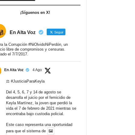
¡Síguenos en X!
En Alta Voz
Seguir
ra la Corrupción #NiOlvidoNiPerdón, un
cio libre de compromisos y censuras.
ado el 7/7/2017.
En Alta Voz
4 Ago
⚖️
#JusticiaParaKeyla
Del 4, 5, 6, 7 y 14 de agosto se
desarrolla el juicio por el femicidio de
Keyla Martínez, la joven que perdió la
vida el 7 de febrero de 2021 mientras se
encontraba bajo custodia policial.
Este caso representa una oportunidad
para que el sistema de