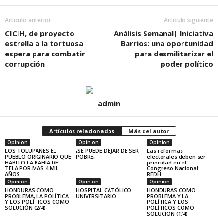
Artículo anterior
Artículo siguiente
CICIH, de proyecto
Análisis Semanal| Iniciativa
estrella a la tortuosa
Barrios: una oportunidad
espera para combatir
para desmilitarizar el
corrupción
poder político
admin
Artículos relacionados
Más del autor
Opinion
Opinion
Opinion
LOS TOLUPANES EL
¡SE PUEDE DEJAR DE SER
Las reformas
PUEBLO ORIGINARIO QUE
POBRE¡
electorales deben ser
HABITO LA BAHÍA DE
prioridad en el
TELA POR MAS 4 MIL
Congreso Nacional:
AÑOS
REDH
Opinion
Opinion
Opinion
HONDURAS COMO
HOSPITAL CATÓLICO
HONDURAS COMO
PROBLEMA, LA POLÍTICA
UNIVERSITARIO
PROBLEMA Y LA
Y LOS POLÍTICOS COMO
POLÍTICA Y LOS
SOLUCIÓN (2/4)
POLÍTICOS COMO
SOLUCION (1/4)