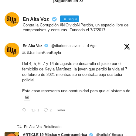
¡Síguenos en X!
En Alta Voz
Seguir
Contra la Corrupción #NiOlvidoNiPerdón, un espacio libre de
compromisos y censuras. Fundado el 7/7/2017.
En Alta Voz
@diarioenaltavoz
·
4 Ago
⚖️ #JusticiaParaKeyla
Del 4, 5, 6, 7 y 14 de agosto se desarrolla el juicio por el
femicidio de Keyla Martínez, la joven que perdió la vida el 7
de febrero de 2021 mientras se encontraba bajo custodia
policial.
Este caso representa una oportunidad para que el sistema de
1
2
Twitter
En Alta Voz Retuiteado
ARTICLE 19 México y Centroamérica
@article19mxca
·