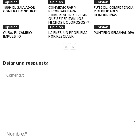
Opinion
Opinion
Opinion
1969: EL SALVADOR
CONMEMORAR Y
FUTBOL, COMPETENCIA
CONTRA HONDURAS
RECORDAR PARA
Y DEBILIDADES
COMPRENDER Y EVITAR
HONDUREÑAS
QUE SE REPITAN LOS
HECHOS DOLOROSOS (*)
Opinion
Opinion
Opinion
CUBA, EL CAMBIO
LA ENEE, UN PROBLEMA
PUNTERO SEMANAL (69)
IMPUESTO
POR RESOLVER
Dejar una respuesta