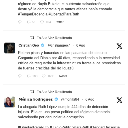
régimen de Nayib Bukele, el autócrata salvadoreño que
destruyó la democracia que tantos afanes había costado.
#TenganDecencia
#LibertadParaRuth
51
104
Twitter
En Alta Voz Retuiteado
Cristian Geo
@cristiangeo7
·
6 Ago
Retiran pisos y barandas en las pasarelas del circuito
Garganta del Diablo por 40 días, respondiendo a la necesidad
crítica de resguardar la infraestructura frente a los pronósticos
de fuertes crecidas del río Iguazú.
188
1698
Twitter
En Alta Voz Retuiteado
𝗠ó𝗻𝗶𝗰𝗮 ®𝗼𝗱𝗿𝗶𝗴𝘂𝗲𝘇
@monikr84
·
6 Ago
La abogada Ruth López cumple 444 días de detención
injusta. Ella es una presa política del régimen dictatorial
salvadoreño por denunciar la corrupción.
#LibertadParaRuth
#JuicioPúblicoParaRuth
#TenganDecencia