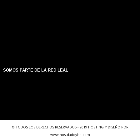
SOMOS PARTE DE LA RED LEAL
© TODOS LOS DERECHOS RESERVADOS - 2019 HOSTING Y DISEÑO POR
www.hostdaddyhn.com