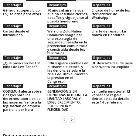
Reportajes
Reportajes
Reportajes
Género autopercibido:
70 años al aire: la voz
El caso de humo de los
CSJ se echa para atrás
que ha resistido cierres,
“terroristas” de
desafíos y sigue junto al
WhatsApp
pueblo hondureño
Reportajes
Reportajes
Reportajes
Cartas desde el
Warriors Zulu Nation
El arte de resistir: La
inframundo
Honduras aboga por
danza en Honduras
una estrategia de
seguridad basada en la
prevención comunitaria
y construida desde los
territorios
Reportajes
Reportajes
Reportajes
¿Qué pasó con los 160
CNA sugiere cambios en
UE descarta fraude pese
niños de Lev Tahor?
el sistema electoral y
a recuento incumplido
las denuncias sobre la
crisis de 2025 aumentan
la presión en el
Congreso
Reportajes
Reportajes
Reportajes
CODEMUH alerta sobre
GENERACIÓN Z EN
La huella emocional: El
riesgos para los
HONDURAS REDEFINE LA
verdadero regalo
derechos laborales de
LEALTAD LABORAL Y
detrás de cada detalle
las mujeres frente a la
EXIGE CRECIMIENTO,
este 14 de febrero
legislación de empleo
COHERENCIA Y
parcial o por hora
FLEXIBILIDAD
Dejar una respuesta