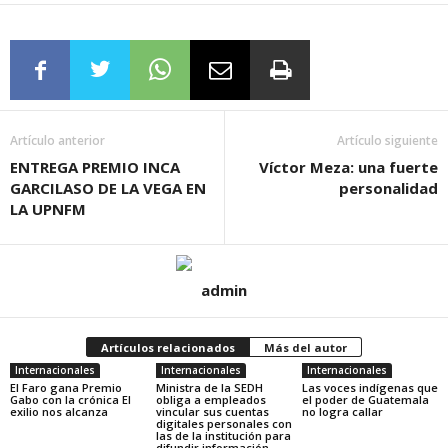
Artículo anterior
Artículo siguiente
ENTREGA PREMIO INCA
Víctor Meza: una fuerte
GARCILASO DE LA VEGA EN
personalidad
LA UPNFM
admin
Artículos relacionados
Más del autor
Internacionales
Internacionales
Internacionales
El Faro gana Premio
Ministra de la SEDH
Las voces indígenas que
Gabo con la crónica El
obliga a empleados
el poder de Guatemala
exilio nos alcanza
vincular sus cuentas
no logra callar
digitales personales con
las de la institución para
difundir información