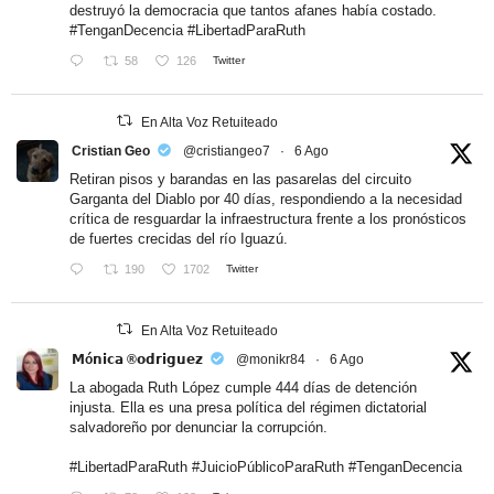
destruyó la democracia que tantos afanes había costado.
#TenganDecencia
#LibertadParaRuth
58
126
Twitter
En Alta Voz Retuiteado
Cristian Geo
@cristiangeo7
·
6 Ago
Retiran pisos y barandas en las pasarelas del circuito
Garganta del Diablo por 40 días, respondiendo a la necesidad
crítica de resguardar la infraestructura frente a los pronósticos
de fuertes crecidas del río Iguazú.
190
1702
Twitter
En Alta Voz Retuiteado
𝗠ó𝗻𝗶𝗰𝗮 ®𝗼𝗱𝗿𝗶𝗴𝘂𝗲𝘇
@monikr84
·
6 Ago
La abogada Ruth López cumple 444 días de detención
injusta. Ella es una presa política del régimen dictatorial
salvadoreño por denunciar la corrupción.
#LibertadParaRuth
#JuicioPúblicoParaRuth
#TenganDecencia