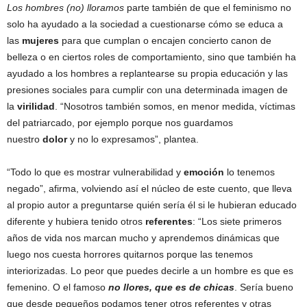
Los hombres (no) lloramos
parte también de que el feminismo no
solo ha ayudado a la sociedad a cuestionarse cómo se educa a
las
mujeres
para que cumplan o encajen concierto canon de
belleza o en ciertos roles de comportamiento, sino que también ha
ayudado a los hombres a replantearse su propia educación y las
presiones sociales para cumplir con una determinada imagen de
la
virilidad
. “Nosotros también somos, en menor medida, víctimas
del patriarcado, por ejemplo porque nos guardamos
nuestro
dolor
y no lo expresamos”, plantea.
“Todo lo que es mostrar vulnerabilidad y
emoción
lo tenemos
negado”, afirma, volviendo así el núcleo de este cuento, que lleva
al propio autor a preguntarse quién sería él si le hubieran educado
diferente y hubiera tenido otros
referentes
: “Los siete primeros
años de vida nos marcan mucho y aprendemos dinámicas que
luego nos cuesta horrores quitarnos porque las tenemos
interiorizadas. Lo peor que puedes decirle a un hombre es que es
femenino. O el famoso
no llores, que es de chicas
. Sería bueno
que desde pequeños podamos tener otros referentes y otras