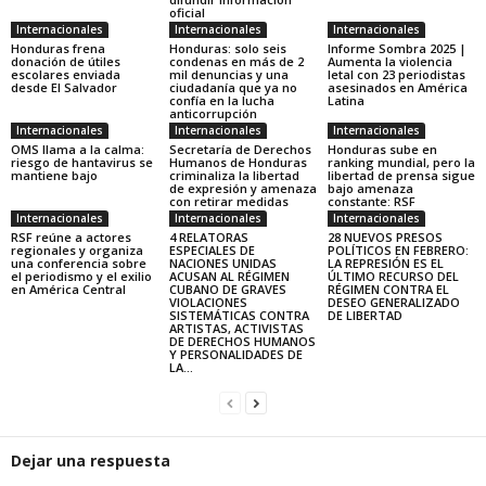
oficial
Internacionales
Internacionales
Internacionales
Honduras frena
Honduras: solo seis
Informe Sombra 2025 |
donación de útiles
condenas en más de 2
Aumenta la violencia
escolares enviada
mil denuncias y una
letal con 23 periodistas
desde El Salvador
ciudadanía que ya no
asesinados en América
confía en la lucha
Latina
anticorrupción
Internacionales
Internacionales
Internacionales
OMS llama a la calma:
Secretaría de Derechos
Honduras sube en
riesgo de hantavirus se
Humanos de Honduras
ranking mundial, pero la
mantiene bajo
criminaliza la libertad
libertad de prensa sigue
de expresión y amenaza
bajo amenaza
con retirar medidas
constante: RSF
Internacionales
Internacionales
Internacionales
RSF reúne a actores
4 RELATORAS
28 NUEVOS PRESOS
regionales y organiza
ESPECIALES DE
POLÍTICOS EN FEBRERO:
una conferencia sobre
NACIONES UNIDAS
LA REPRESIÓN ES EL
el periodismo y el exilio
ACUSAN AL RÉGIMEN
ÚLTIMO RECURSO DEL
en América Central
CUBANO DE GRAVES
RÉGIMEN CONTRA EL
VIOLACIONES
DESEO GENERALIZADO
SISTEMÁTICAS CONTRA
DE LIBERTAD
ARTISTAS, ACTIVISTAS
DE DERECHOS HUMANOS
Y PERSONALIDADES DE
LA...
Dejar una respuesta