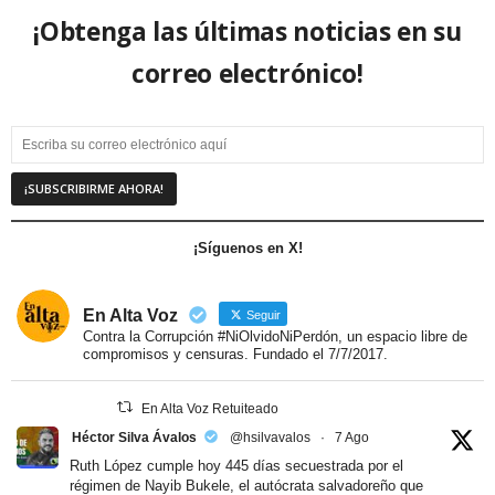
¡Obtenga las últimas noticias en su
correo electrónico!
¡Síguenos en X!
En Alta Voz
Seguir
Contra la Corrupción #NiOlvidoNiPerdón, un espacio libre de
compromisos y censuras. Fundado el 7/7/2017.
En Alta Voz Retuiteado
Héctor Silva Ávalos
@hsilvavalos
·
7 Ago
Ruth López cumple hoy 445 días secuestrada por el
régimen de Nayib Bukele, el autócrata salvadoreño que