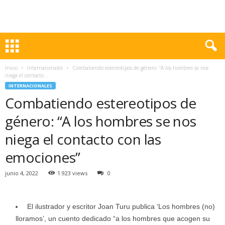
Inicio
Internacionales
Combatiendo estereotipos de género: “A los hombres se nos
niega el contacto...
INTERNACIONALES
Combatiendo estereotipos de
género: “A los hombres se nos
niega el contacto con las
emociones”
junio 4, 2022
1.923 views
0
El ilustrador y escritor Joan Turu publica ‘Los hombres (no)
lloramos’, un cuento dedicado “a los hombres que acogen su