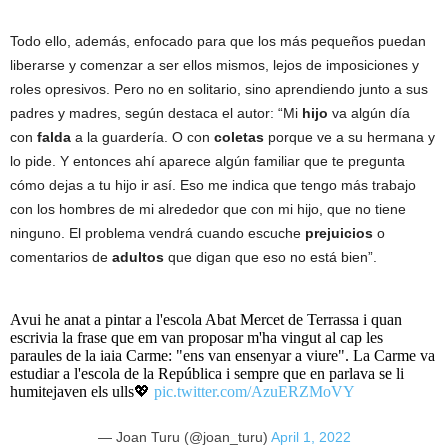
Todo ello, además, enfocado para que los más pequeños puedan
liberarse y comenzar a ser ellos mismos, lejos de imposiciones y
roles opresivos. Pero no en solitario, sino aprendiendo junto a sus
padres y madres, según destaca el autor: “Mi
hijo
va algún día
con
falda
a la guardería. O con
coletas
porque ve a su hermana y
lo pide. Y entonces ahí aparece algún familiar que te pregunta
cómo dejas a tu hijo ir así. Eso me indica que tengo más trabajo
con los hombres de mi alrededor que con mi hijo, que no tiene
ninguno. El problema vendrá cuando escuche
prejuicios
o
comentarios de
adultos
que digan que eso no está bien”.
Avui he anat a pintar a l'escola Abat Mercet de Terrassa i quan
escrivia la frase que em van proposar m'ha vingut al cap les
paraules de la iaia Carme: "ens van ensenyar a viure". La Carme va
estudiar a l'escola de la República i sempre que en parlava se li
humitejaven els ulls💖
pic.twitter.com/AzuERZMoVY
— Joan Turu (@joan_turu)
April 1, 2022