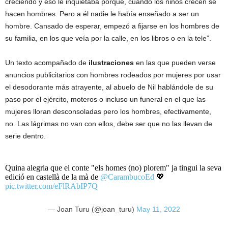
creciendo y eso le inquietaba porque, cuando los niños crecen se
hacen hombres. Pero a él nadie le había enseñado a ser un
hombre. Cansado de esperar, empezó a fijarse en los hombres de
su familia, en los que veía por la calle, en los libros o en la tele”.
Un texto acompañado de
ilustraciones
en las que pueden verse
anuncios publicitarios con hombres rodeados por mujeres por usar
el desodorante más atrayente, al abuelo de Nil hablándole de su
paso por el ejército, moteros o incluso un funeral en el que las
mujeres lloran desconsoladas pero los hombres, efectivamente,
no. Las lágrimas no van con ellos, debe ser que no las llevan de
serie dentro.
Quina alegria que el conte "els homes (no) plorem" ja tingui la seva
edició en castellà de la mà de
@CarambucoEd
💖
pic.twitter.com/eFlRAbIP7Q
— Joan Turu (@joan_turu)
May 11, 2022