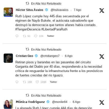
En Alta Voz Retuiteado
Héctor Silva Ávalos
@hsilvavalos
·
7 Ago
Ruth López cumple hoy 445 días secuestrada por el
régimen de Nayib Bukele, el autócrata salvadoreño que
destruyó la democracia que tantos afanes había costado.
#TenganDecencia
#LibertadParaRuth
51
104
Twitter
En Alta Voz Retuiteado
Cristian Geo
@cristiangeo7
·
6 Ago
Retiran pisos y barandas en las pasarelas del circuito
Garganta del Diablo por 40 días, respondiendo a la necesidad
crítica de resguardar la infraestructura frente a los pronósticos
de fuertes crecidas del río Iguazú.
188
1698
Twitter
En Alta Voz Retuiteado
𝗠ó𝗻𝗶𝗰𝗮 ®𝗼𝗱𝗿𝗶𝗴𝘂𝗲𝘇
@monikr84
·
6 Ago
La abogada Ruth López cumple 444 días de detención