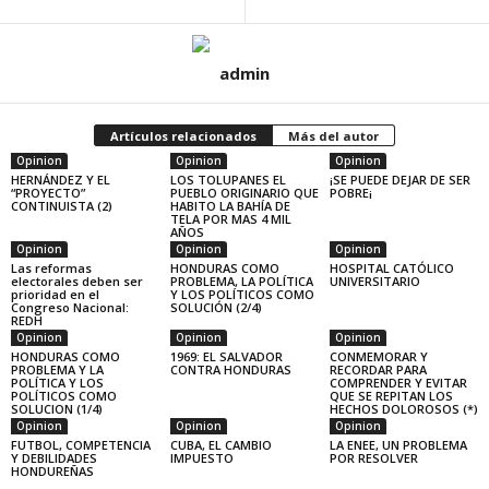
admin
Artículos relacionados
Más del autor
Opinion
Opinion
Opinion
HERNÁNDEZ Y EL
LOS TOLUPANES EL
¡SE PUEDE DEJAR DE SER
“PROYECTO”
PUEBLO ORIGINARIO QUE
POBRE¡
CONTINUISTA (2)
HABITO LA BAHÍA DE
TELA POR MAS 4 MIL
AÑOS
Opinion
Opinion
Opinion
Las reformas
HONDURAS COMO
HOSPITAL CATÓLICO
electorales deben ser
PROBLEMA, LA POLÍTICA
UNIVERSITARIO
prioridad en el
Y LOS POLÍTICOS COMO
Congreso Nacional:
SOLUCIÓN (2/4)
REDH
Opinion
Opinion
Opinion
HONDURAS COMO
1969: EL SALVADOR
CONMEMORAR Y
PROBLEMA Y LA
CONTRA HONDURAS
RECORDAR PARA
POLÍTICA Y LOS
COMPRENDER Y EVITAR
POLÍTICOS COMO
QUE SE REPITAN LOS
SOLUCION (1/4)
HECHOS DOLOROSOS (*)
Opinion
Opinion
Opinion
FUTBOL, COMPETENCIA
CUBA, EL CAMBIO
LA ENEE, UN PROBLEMA
Y DEBILIDADES
IMPUESTO
POR RESOLVER
HONDUREÑAS