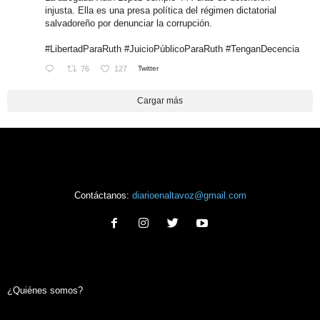
injusta. Ella es una presa política del régimen dictatorial
salvadoreño por denunciar la corrupción.
#LibertadParaRuth
#JuicioPúblicoParaRuth
#TenganDecencia
76
127
Twitter
Cargar más
Contáctanos:
diarioenaltavoz@gmail.com
¿Quiénes somos?