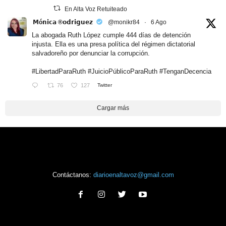
En Alta Voz Retuiteado
𝗠ó𝗻𝗶𝗰𝗮 ®𝗼𝗱𝗿𝗶𝗴𝘂𝗲𝘇
@monikr84
·
6 Ago
La abogada Ruth López cumple 444 días de detención
injusta. Ella es una presa política del régimen dictatorial
salvadoreño por denunciar la corrupción.
#LibertadParaRuth
#JuicioPúblicoParaRuth
#TenganDecencia
76
127
Twitter
Cargar más
Contáctanos:
diarioenaltavoz@gmail.com