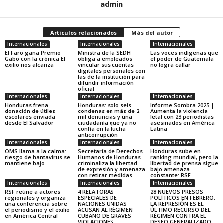
admin
Artículos relacionados
Más del autor
Internacionales
Internacionales
Internacionales
El Faro gana Premio
Ministra de la SEDH
Las voces indígenas que
Gabo con la crónica El
obliga a empleados
el poder de Guatemala
exilio nos alcanza
vincular sus cuentas
no logra callar
digitales personales con
las de la institución para
difundir información
oficial
Internacionales
Internacionales
Internacionales
Honduras frena
Honduras: solo seis
Informe Sombra 2025 |
donación de útiles
condenas en más de 2
Aumenta la violencia
escolares enviada
mil denuncias y una
letal con 23 periodistas
desde El Salvador
ciudadanía que ya no
asesinados en América
confía en la lucha
Latina
anticorrupción
Internacionales
Internacionales
Internacionales
OMS llama a la calma:
Secretaría de Derechos
Honduras sube en
riesgo de hantavirus se
Humanos de Honduras
ranking mundial, pero la
mantiene bajo
criminaliza la libertad
libertad de prensa sigue
de expresión y amenaza
bajo amenaza
con retirar medidas
constante: RSF
Internacionales
Internacionales
Internacionales
RSF reúne a actores
4 RELATORAS
28 NUEVOS PRESOS
regionales y organiza
ESPECIALES DE
POLÍTICOS EN FEBRERO:
una conferencia sobre
NACIONES UNIDAS
LA REPRESIÓN ES EL
el periodismo y el exilio
ACUSAN AL RÉGIMEN
ÚLTIMO RECURSO DEL
en América Central
CUBANO DE GRAVES
RÉGIMEN CONTRA EL
VIOLACIONES
DESEO GENERALIZADO