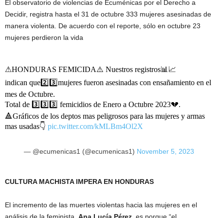
El observatorio de violencias de Ecuménicas por el Derecho a
Decidir, registra hasta el 31 de octubre 333 mujeres asesinadas de
manera violenta. De acuerdo con el reporte, sólo en octubre 23
mujeres perdieron la vida
⚠HONDURAS FEMICIDA⚠️ Nuestros registros📊📈
indican que2️⃣3️⃣mujeres fueron asesinadas con ensañamiento en el
mes de Octubre.
Total de 3️⃣3️⃣3️⃣ femicidios de Enero a Octubre 2023💔.
🔺Gráficos de los deptos mas peligrosos para las mujeres y armas
mas usadas👇
pic.twitter.com/kMLBm4Ol2X
— @ecumenicas1 (@ecumenicas1)
November 5, 2023
CULTURA MACHISTA IMPERA EN HONDURAS
El incremento de las muertes violentas hacia las mujeres en el
análisis de la feminista,
Ana Lucía Pérez
, es porque “el