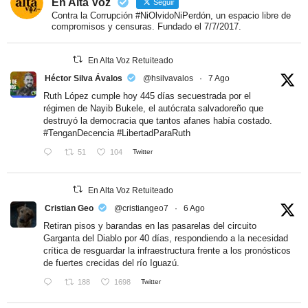
En Alta Voz
Seguir
Contra la Corrupción #NiOlvidoNiPerdón, un espacio libre de
compromisos y censuras. Fundado el 7/7/2017.
En Alta Voz Retuiteado
Héctor Silva Ávalos
@hsilvavalos
·
7 Ago
Ruth López cumple hoy 445 días secuestrada por el
régimen de Nayib Bukele, el autócrata salvadoreño que
destruyó la democracia que tantos afanes había costado.
#TenganDecencia
#LibertadParaRuth
51
104
Twitter
En Alta Voz Retuiteado
Cristian Geo
@cristiangeo7
·
6 Ago
Retiran pisos y barandas en las pasarelas del circuito
Garganta del Diablo por 40 días, respondiendo a la necesidad
crítica de resguardar la infraestructura frente a los pronósticos
de fuertes crecidas del río Iguazú.
188
1698
Twitter