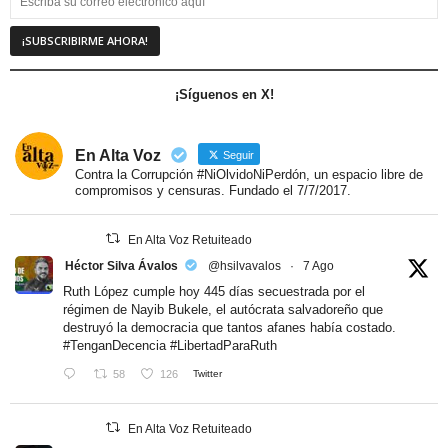
¡Síguenos en X!
En Alta Voz
Seguir
Contra la Corrupción #NiOlvidoNiPerdón, un espacio libre de
compromisos y censuras. Fundado el 7/7/2017.
En Alta Voz Retuiteado
Héctor Silva Ávalos
@hsilvavalos
·
7 Ago
Ruth López cumple hoy 445 días secuestrada por el
régimen de Nayib Bukele, el autócrata salvadoreño que
destruyó la democracia que tantos afanes había costado.
#TenganDecencia
#LibertadParaRuth
58
126
Twitter
En Alta Voz Retuiteado