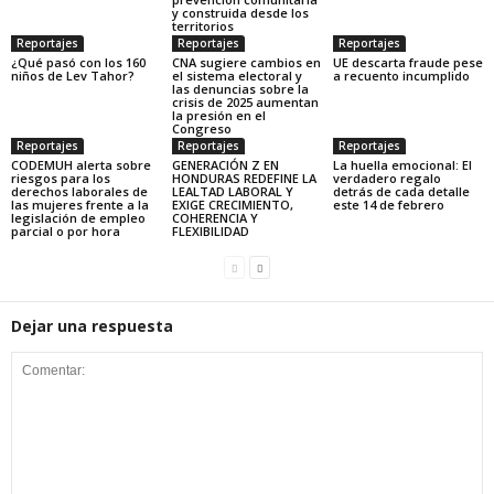
y construida desde los
territorios
Reportajes
Reportajes
Reportajes
¿Qué pasó con los 160
CNA sugiere cambios en
UE descarta fraude pese
niños de Lev Tahor?
el sistema electoral y
a recuento incumplido
las denuncias sobre la
crisis de 2025 aumentan
la presión en el
Congreso
Reportajes
Reportajes
Reportajes
CODEMUH alerta sobre
GENERACIÓN Z EN
La huella emocional: El
riesgos para los
HONDURAS REDEFINE LA
verdadero regalo
derechos laborales de
LEALTAD LABORAL Y
detrás de cada detalle
las mujeres frente a la
EXIGE CRECIMIENTO,
este 14 de febrero
legislación de empleo
COHERENCIA Y
parcial o por hora
FLEXIBILIDAD
Dejar una respuesta