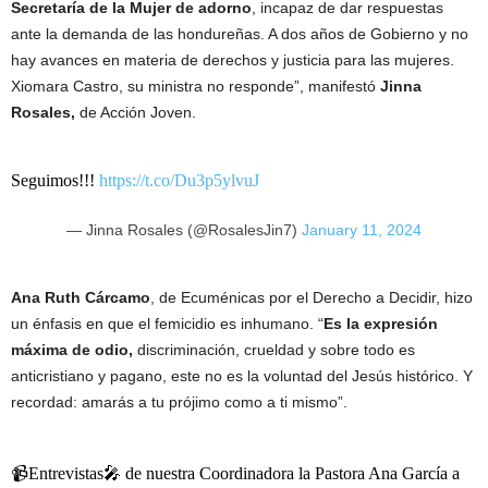
Secretaría de la Mujer de adorno
, incapaz de dar respuestas
ante la demanda de las hondureñas. A dos años de Gobierno y no
hay avances en materia de derechos y justicia para las mujeres.
Xiomara Castro, su ministra no responde”, manifestó
Jinna
Rosales,
de Acción Joven.
Seguimos!!!
https://t.co/Du3p5ylvuJ
— Jinna Rosales (@RosalesJin7)
January 11, 2024
Ana Ruth Cárcamo
, de Ecuménicas por el Derecho a Decidir, hizo
un énfasis en que el femicidio es inhumano. “
Es la expresión
máxima de odio,
discriminación, crueldad y sobre todo es
anticristiano y pagano, este no es la voluntad del Jesús histórico. Y
recordad: amarás a tu prójimo como a ti mismo”.
📹Entrevistas🎤 de nuestra Coordinadora la Pastora Ana García a