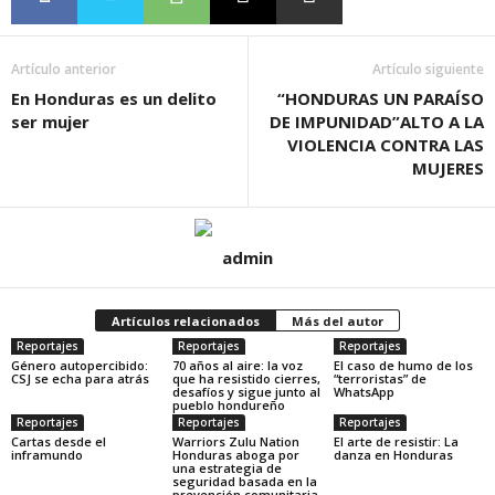
Artículo anterior
Artículo siguiente
En Honduras es un delito
“HONDURAS UN PARAÍSO
ser mujer
DE IMPUNIDAD”ALTO A LA
VIOLENCIA CONTRA LAS
MUJERES
admin
Artículos relacionados
Más del autor
Reportajes
Reportajes
Reportajes
Género autopercibido:
70 años al aire: la voz
El caso de humo de los
CSJ se echa para atrás
que ha resistido cierres,
“terroristas” de
desafíos y sigue junto al
WhatsApp
pueblo hondureño
Reportajes
Reportajes
Reportajes
Cartas desde el
Warriors Zulu Nation
El arte de resistir: La
inframundo
Honduras aboga por
danza en Honduras
una estrategia de
seguridad basada en la
prevención comunitaria