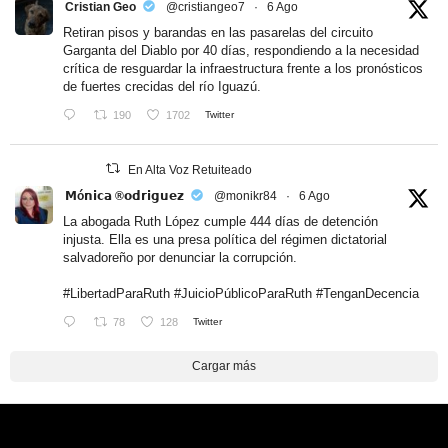
Cristian Geo
@cristiangeo7
·
6 Ago
Retiran pisos y barandas en las pasarelas del circuito
Garganta del Diablo por 40 días, respondiendo a la necesidad
crítica de resguardar la infraestructura frente a los pronósticos
de fuertes crecidas del río Iguazú.
190
1702
Twitter
En Alta Voz Retuiteado
𝗠ó𝗻𝗶𝗰𝗮 ®𝗼𝗱𝗿𝗶𝗴𝘂𝗲𝘇
@monikr84
·
6 Ago
La abogada Ruth López cumple 444 días de detención
injusta. Ella es una presa política del régimen dictatorial
salvadoreño por denunciar la corrupción.
#LibertadParaRuth
#JuicioPúblicoParaRuth
#TenganDecencia
78
128
Twitter
Cargar más