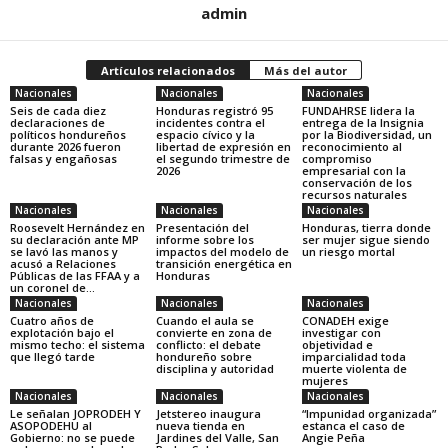
admin
Artículos relacionados
Más del autor
Nacionales
Nacionales
Nacionales
Seis de cada diez
Honduras registró 95
FUNDAHRSE lidera la
declaraciones de
incidentes contra el
entrega de la Insignia
políticos hondureños
espacio cívico y la
por la Biodiversidad, un
durante 2026 fueron
libertad de expresión en
reconocimiento al
falsas y engañosas
el segundo trimestre de
compromiso
2026
empresarial con la
conservación de los
recursos naturales
Nacionales
Nacionales
Nacionales
Roosevelt Hernández en
Presentación del
Honduras, tierra donde
su declaración ante MP
informe sobre los
ser mujer sigue siendo
se lavó las manos y
impactos del modelo de
un riesgo mortal
acusó a Relaciones
transición energética en
Públicas de las FFAA y a
Honduras
un coronel de...
Nacionales
Nacionales
Nacionales
Cuatro años de
Cuando el aula se
CONADEH exige
explotación bajo el
convierte en zona de
investigar con
mismo techo: el sistema
conflicto: el debate
objetividad e
que llegó tarde
hondureño sobre
imparcialidad toda
disciplina y autoridad
muerte violenta de
mujeres
Nacionales
Nacionales
Nacionales
Le señalan JOPRODEH Y
Jetstereo inaugura
“Impunidad organizada”
ASOPODEHU al
nueva tienda en
estanca el caso de
Gobierno: no se puede
Jardines del Valle, San
Angie Peña