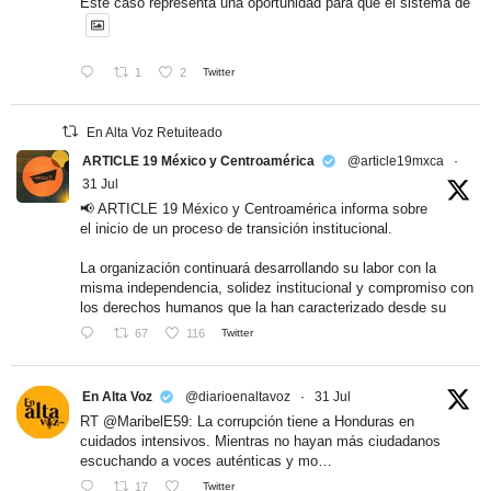
Este caso representa una oportunidad para que el sistema de
1
2
Twitter
En Alta Voz Retuiteado
ARTICLE 19 México y Centroamérica
@article19mxca
·
31 Jul
📢 ARTICLE 19 México y Centroamérica informa sobre
el inicio de un proceso de transición institucional.
La organización continuará desarrollando su labor con la
misma independencia, solidez institucional y compromiso con
los derechos humanos que la han caracterizado desde su
67
116
Twitter
En Alta Voz
@diarioenaltavoz
·
31 Jul
RT @MaribelE59: La corrupción tiene a Honduras en
cuidados intensivos. Mientras no hayan más ciudadanos
escuchando a voces auténticas y mo…
17
Twitter