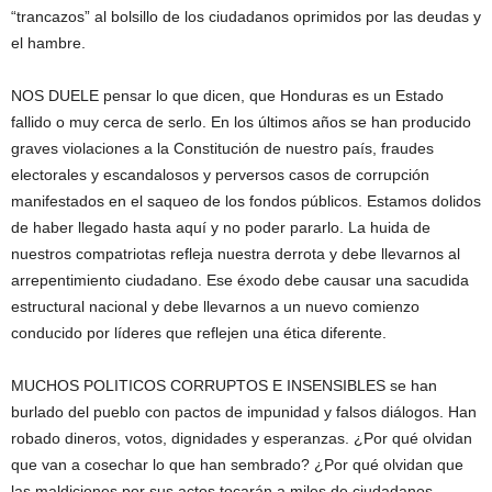
“trancazos” al bolsillo de los ciudadanos oprimidos por las deudas y
el hambre.
NOS DUELE pensar lo que dicen, que Honduras es un Estado
fallido o muy cerca de serlo. En los últimos años se han producido
graves violaciones a la Constitución de nuestro país, fraudes
electorales y escandalosos y perversos casos de corrupción
manifestados en el saqueo de los fondos públicos. Estamos dolidos
de haber llegado hasta aquí y no poder pararlo. La huida de
nuestros compatriotas refleja nuestra derrota y debe llevarnos al
arrepentimiento ciudadano. Ese éxodo debe causar una sacudida
estructural nacional y debe llevarnos a un nuevo comienzo
conducido por líderes que reflejen una ética diferente.
MUCHOS POLITICOS CORRUPTOS E INSENSIBLES se han
burlado del pueblo con pactos de impunidad y falsos diálogos. Han
robado dineros, votos, dignidades y esperanzas. ¿Por qué olvidan
que van a cosechar lo que han sembrado? ¿Por qué olvidan que
las maldiciones por sus actos tocarán a miles de ciudadanos