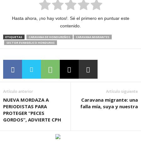
Hasta ahora, ¡no hay votos!. Sé el primero en puntuar este
contenido.
ETIQUETAS
CARAVANA DE HONDUREÑOS
CARAVANA MIGRANTES
SECTOR EVANGELICO HONDURAS
Artículo anterior
Artículo siguiente
NUEVA MORDAZA A
Caravana migrante: una
PERIODISTAS PARA
falla mía, suya y nuestra
PROTEGER “PECES
GORDOS”, ADVIERTE CPH