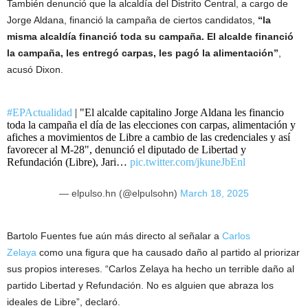
También denunció que la alcaldía del Distrito Central, a cargo de
Jorge Aldana, financió la campaña de ciertos candidatos,
“la
misma alcaldía financió toda su campaña. El alcalde financió
la campaña, les entregó carpas, les pagó la alimentación”
,
acusó Dixon.
#EPActualidad
| "El alcalde capitalino Jorge Aldana les financio
toda la campaña el día de las elecciones con carpas, alimentación y
afiches a movimientos de Libre a cambio de las credenciales y así
favorecer al M-28", denunció el diputado de Libertad y
Refundación (Libre), Jari…
pic.twitter.com/jkuneJbEnl
— elpulso.hn (@elpulsohn)
March 18, 2025
Bartolo Fuentes fue aún más directo al señalar a
Carlos
Zelaya
como una figura que ha causado daño al partido al priorizar
sus propios intereses. “Carlos Zelaya ha hecho un terrible daño al
partido Libertad y Refundación. No es alguien que abraza los
ideales de Libre”, declaró.