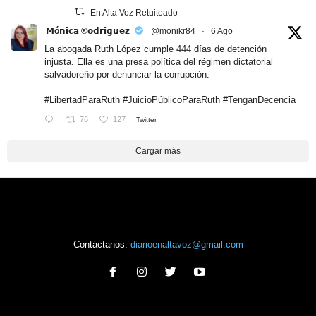
En Alta Voz Retuiteado
𝗠ó𝗻𝗶𝗰𝗮 ®𝗼𝗱𝗿𝗶𝗴𝘂𝗲𝘇
@monikr84
·
6 Ago
La abogada Ruth López cumple 444 días de detención
injusta. Ella es una presa política del régimen dictatorial
salvadoreño por denunciar la corrupción.
#LibertadParaRuth
#JuicioPúblicoParaRuth
#TenganDecencia
76
127
Twitter
Cargar más
Contáctanos:
diarioenaltavoz@gmail.com