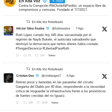
En Alta Voz
Seguir
Contra la Corrupción #NiOlvidoNiPerdón, un espacio libre de
compromisos y censuras. Fundado el 7/7/2017.
En Alta Voz Retuiteado
Héctor Silva Ávalos
@hsilvavalos
·
7 Ago
Ruth López cumple hoy 445 días secuestrada por el
régimen de Nayib Bukele, el autócrata salvadoreño que
destruyó la democracia que tantos afanes había costado.
#TenganDecencia
#LibertadParaRuth
51
104
Twitter
En Alta Voz Retuiteado
Cristian Geo
@cristiangeo7
·
6 Ago
Retiran pisos y barandas en las pasarelas del circuito
Garganta del Diablo por 40 días, respondiendo a la necesidad
crítica de resguardar la infraestructura frente a los pronósticos
de fuertes crecidas del río Iguazú.
188
1698
Twitter