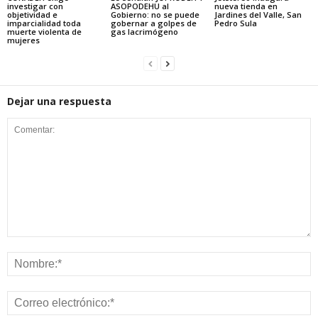
investigar con
ASOPODEHU al
nueva tienda en
objetividad e
Gobierno: no se puede
Jardines del Valle, San
imparcialidad toda
gobernar a golpes de
Pedro Sula
muerte violenta de
gas lacrimógeno
mujeres
Dejar una respuesta