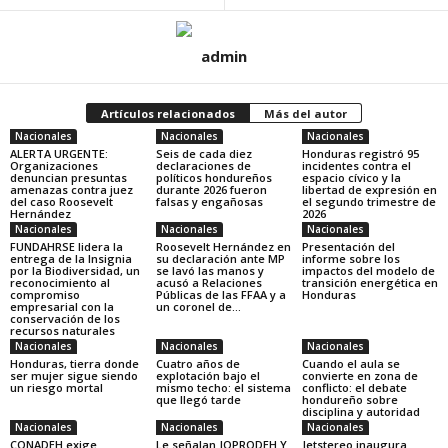
admin
Artículos relacionados
Más del autor
Nacionales
Nacionales
Nacionales
ALERTA URGENTE:
Seis de cada diez
Honduras registró 95
Organizaciones
declaraciones de
incidentes contra el
denuncian presuntas
políticos hondureños
espacio cívico y la
amenazas contra juez
durante 2026 fueron
libertad de expresión en
del caso Roosevelt
falsas y engañosas
el segundo trimestre de
Hernández
2026
Nacionales
Nacionales
Nacionales
FUNDAHRSE lidera la
Roosevelt Hernández en
Presentación del
entrega de la Insignia
su declaración ante MP
informe sobre los
por la Biodiversidad, un
se lavó las manos y
impactos del modelo de
reconocimiento al
acusó a Relaciones
transición energética en
compromiso
Públicas de las FFAA y a
Honduras
empresarial con la
un coronel de...
conservación de los
recursos naturales
Nacionales
Nacionales
Nacionales
Honduras, tierra donde
Cuatro años de
Cuando el aula se
ser mujer sigue siendo
explotación bajo el
convierte en zona de
un riesgo mortal
mismo techo: el sistema
conflicto: el debate
que llegó tarde
hondureño sobre
disciplina y autoridad
Nacionales
Nacionales
Nacionales
CONADEH exige
Le señalan JOPRODEH Y
Jetstereo inaugura