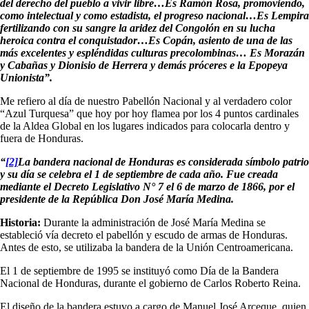
del derecho del pueblo a vivir libre…Es Ramón Rosa, promoviendo,
como intelectual y como estadista, el progreso nacional…Es Lempira
fertilizando con su sangre la aridez del Congolón en su lucha
heroica contra el conquistador…Es Copán, asiento de una de las
más excelentes y espléndidas culturas precolombinas… Es Morazán
y Cabañas y Dionisio de Herrera y demás próceres e la Epopeya
Unionista”.
Me refiero al día de nuestro Pabellón Nacional y al verdadero color
“Azul Turquesa” que hoy por hoy flamea por los 4 puntos cardinales
de la Aldea Global en los lugares indicados para colocarla dentro y
fuera de Honduras.
“
[2]
La bandera nacional de Honduras es considerada símbolo patrio
y su día se celebra el 1 de septiembre de cada año. Fue creada
mediante el Decreto Legislativo N° 7 el 6 de marzo de 1866, por el
presidente de la República Don José María Medina.
Historia:
Durante la administración de José María Medina se
estableció vía decreto el pabellón y escudo de armas de Honduras.
Antes de esto, se utilizaba la bandera de la Unión Centroamericana.
El 1 de septiembre de 1995 se instituyó como Día de la Bandera
Nacional de Honduras, durante el gobierno de Carlos Roberto Reina.
El diseño de la bandera estuvo a cargo de Manuel José Arceque, quien