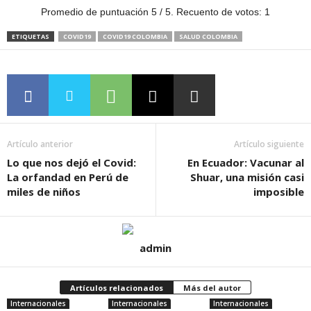
Promedio de puntuación
5
/ 5. Recuento de votos:
1
ETIQUETAS
COVID19
COVID19 COLOMBIA
SALUD COLOMBIA
Artículo anterior
Artículo siguiente
Lo que nos dejó el Covid:
En Ecuador: Vacunar al
La orfandad en Perú de
Shuar, una misión casi
miles de niños
imposible
admin
Artículos relacionados
Más del autor
Internacionales
Internacionales
Internacionales