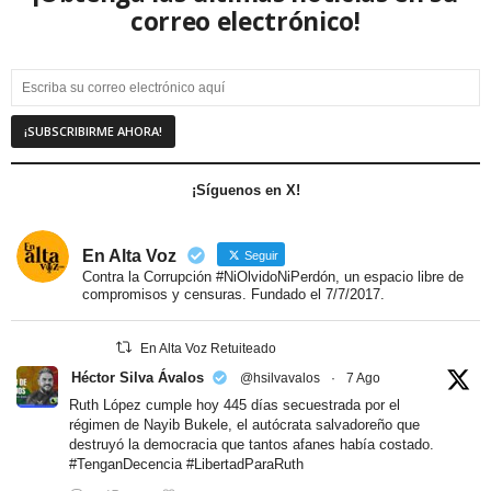
correo electrónico!
¡Síguenos en X!
En Alta Voz
Seguir
Contra la Corrupción #NiOlvidoNiPerdón, un espacio libre de
compromisos y censuras. Fundado el 7/7/2017.
En Alta Voz Retuiteado
Héctor Silva Ávalos
@hsilvavalos
·
7 Ago
Ruth López cumple hoy 445 días secuestrada por el
régimen de Nayib Bukele, el autócrata salvadoreño que
destruyó la democracia que tantos afanes había costado.
#TenganDecencia
#LibertadParaRuth