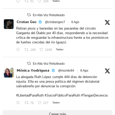
51
104
Twitter
En Alta Voz Retuiteado
Cristian Geo
@cristiangeo7
·
6 Ago
Retiran pisos y barandas en las pasarelas del circuito
Garganta del Diablo por 40 días, respondiendo a la necesidad
crítica de resguardar la infraestructura frente a los pronósticos
de fuertes crecidas del río Iguazú.
188
1698
Twitter
En Alta Voz Retuiteado
𝗠ó𝗻𝗶𝗰𝗮 ®𝗼𝗱𝗿𝗶𝗴𝘂𝗲𝘇
@monikr84
·
6 Ago
La abogada Ruth López cumple 444 días de detención
injusta. Ella es una presa política del régimen dictatorial
salvadoreño por denunciar la corrupción.
#LibertadParaRuth
#JuicioPúblicoParaRuth
#TenganDecencia
76
127
Twitter
Cargar más