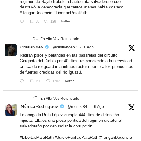
régimen de Nayib Bukele, el autócrata salvadoreño que
destruyó la democracia que tantos afanes había costado.
#TenganDecencia
#LibertadParaRuth
58
126
Twitter
En Alta Voz Retuiteado
Cristian Geo
@cristiangeo7
·
6 Ago
Retiran pisos y barandas en las pasarelas del circuito
Garganta del Diablo por 40 días, respondiendo a la necesidad
crítica de resguardar la infraestructura frente a los pronósticos
de fuertes crecidas del río Iguazú.
190
1702
Twitter
En Alta Voz Retuiteado
𝗠ó𝗻𝗶𝗰𝗮 ®𝗼𝗱𝗿𝗶𝗴𝘂𝗲𝘇
@monikr84
·
6 Ago
La abogada Ruth López cumple 444 días de detención
injusta. Ella es una presa política del régimen dictatorial
salvadoreño por denunciar la corrupción.
#LibertadParaRuth
#JuicioPúblicoParaRuth
#TenganDecencia