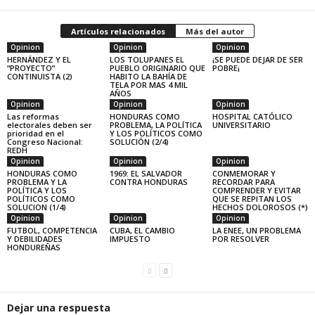
Artículos relacionados
Más del autor
Opinion
Opinion
Opinion
HERNÁNDEZ Y EL
LOS TOLUPANES EL
¡SE PUEDE DEJAR DE SER
“PROYECTO”
PUEBLO ORIGINARIO QUE
POBRE¡
CONTINUISTA (2)
HABITO LA BAHÍA DE
TELA POR MAS 4 MIL
AÑOS
Opinion
Opinion
Opinion
Las reformas
HONDURAS COMO
HOSPITAL CATÓLICO
electorales deben ser
PROBLEMA, LA POLÍTICA
UNIVERSITARIO
prioridad en el
Y LOS POLÍTICOS COMO
Congreso Nacional:
SOLUCIÓN (2/4)
REDH
Opinion
Opinion
Opinion
HONDURAS COMO
1969: EL SALVADOR
CONMEMORAR Y
PROBLEMA Y LA
CONTRA HONDURAS
RECORDAR PARA
POLÍTICA Y LOS
COMPRENDER Y EVITAR
POLÍTICOS COMO
QUE SE REPITAN LOS
SOLUCION (1/4)
HECHOS DOLOROSOS (*)
Opinion
Opinion
Opinion
FUTBOL, COMPETENCIA
CUBA, EL CAMBIO
LA ENEE, UN PROBLEMA
Y DEBILIDADES
IMPUESTO
POR RESOLVER
HONDUREÑAS
Dejar una respuesta