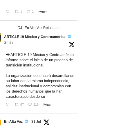
1
2
Twitter
En Alta Voz Retuiteado
ARTICLE 19 México y Centroamérica
31 Jul
📢 ARTICLE 19 México y Centroamérica
informa sobre el inicio de un proceso de
transición institucional.
La organización continuará desarrollando
su labor con la misma independencia,
solidez institucional y compromiso con
los derechos humanos que la han
caracterizado desde su
67
116
Twitter
En Alta Voz
31 Jul