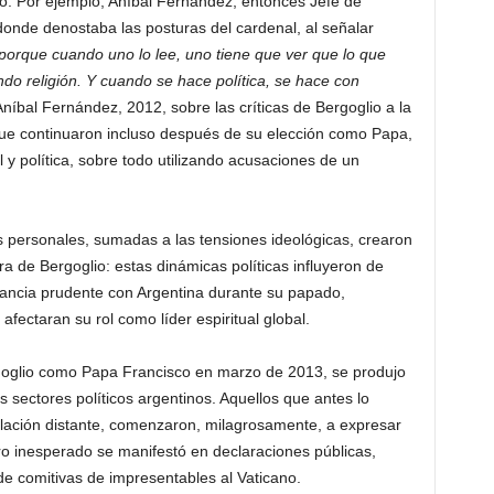
o. Por ejemplo, Aníbal Fernández, entonces Jefe de
donde denostaba las posturas del cardenal, al señalar
porque cuando uno lo lee, uno tiene que ver que lo que
ndo religión. Y cuando se hace política, se hace con
íbal Fernández, 2012, sobre las críticas de Bergoglio a la
s, que continuaron incluso después de su elección como Papa,
y política, sobre todo utilizando acusaciones de un
s personales, sumadas a las tensiones ideológicas, crearon
ura de Bergoglio: estas dinámicas políticas influyeron de
tancia prudente con Argentina durante su papado,
afectaran su rol como líder espiritual global.
rgoglio como Papa Francisco en marzo de 2013, se produjo
 sectores políticos argentinos. Aquellos que antes lo
lación distante, comenzaron, milagrosamente, a expresar
ro inesperado se manifestó en declaraciones públicas,
de comitivas de impresentables al Vaticano.