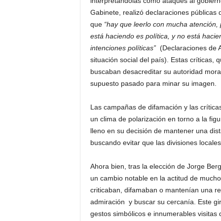
interpretándolas como ataques al gobiern
Gabinete, realizó declaraciones públicas 
que
“hay que leerlo con mucha atención, 
está haciendo es política, y no está hacie
intenciones políticas”
(Declaraciones de An
situación social del país). Estas crítica
buscaban desacreditar su autoridad moral 
supuesto pasado para minar su imagen.
Las campañas de difamación y las crítica
un clima de polarización en torno a la fig
lleno en su decisión de mantener una dis
buscando evitar que las divisiones locales 
Ahora bien, tras la elección de Jorge Be
un cambio notable en la actitud de muchos
criticaban, difamaban o mantenían una re
admiración y buscar su cercanía. Este gi
gestos simbólicos e innumerables visitas 