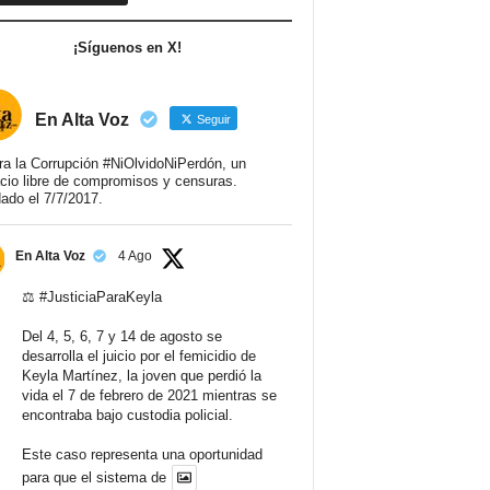
¡Síguenos en X!
En Alta Voz
Seguir
ra la Corrupción #NiOlvidoNiPerdón, un
cio libre de compromisos y censuras.
ado el 7/7/2017.
En Alta Voz
4 Ago
⚖️
#JusticiaParaKeyla
Del 4, 5, 6, 7 y 14 de agosto se
desarrolla el juicio por el femicidio de
Keyla Martínez, la joven que perdió la
vida el 7 de febrero de 2021 mientras se
encontraba bajo custodia policial.
Este caso representa una oportunidad
para que el sistema de