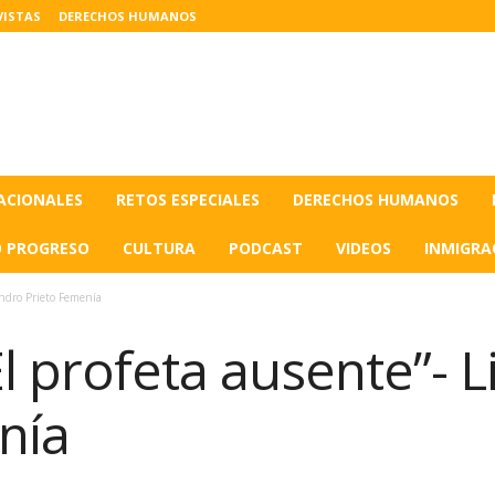
VISTAS
DERECHOS HUMANOS
ACIONALES
RETOS ESPECIALES
DERECHOS HUMANOS
O PROGRESO
CULTURA
PODCAST
VIDEOS
INMIGRA
sandro Prieto Femenía
El profeta ausente”- 
nía