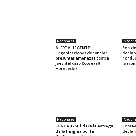
Nacionales
Naciona
ALERTA URGENTE:
Seis d
Organizaciones denuncian
declara
presuntas amenazas contra
hondur
juez del caso Roosevelt
fueron
Hernández
Nacionales
Naciona
FUNDAHRSE lidera la entrega
Roosev
de la Insignia por la
declara