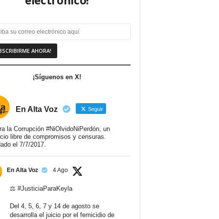
electrónico!
¡Síguenos en X!
En Alta Voz
Seguir
ra la Corrupción #NiOlvidoNiPerdón, un
cio libre de compromisos y censuras.
ado el 7/7/2017.
En Alta Voz
4 Ago
⚖️
#JusticiaParaKeyla
Del 4, 5, 6, 7 y 14 de agosto se
desarrolla el juicio por el femicidio de