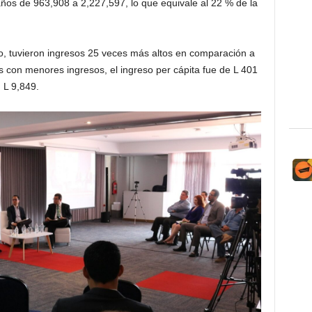
os de 963,908 a 2,227,597, lo que equivale al 22 % de la
, tuvieron ingresos 25 veces más altos en comparación a
con menores ingresos, el ingreso per cápita fue de L 401
 L 9,849.