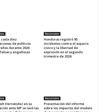
les
Nacionales
e cada diez
Honduras registró 95
ciones de políticos
incidentes contra el espacio
eños durante 2026
cívico y la libertad de
 falsas y engañosas
expresión en el segundo
trimestre de 2026
les
Nacionales
elt Hernández en su
Presentación del informe
ción ante MP se lavó las
sobre los impactos del modelo