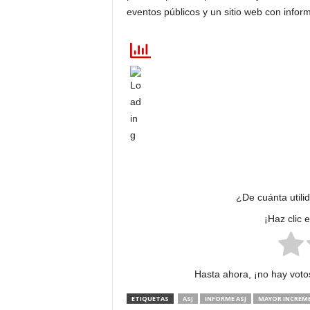
eventos públicos y un sitio web con inform
¿De cuánta utili
¡Haz clic 
Hasta ahora, ¡no hay votos
ETIQUETAS
ASJ
INFORME ASJ
MAYOR INCREME