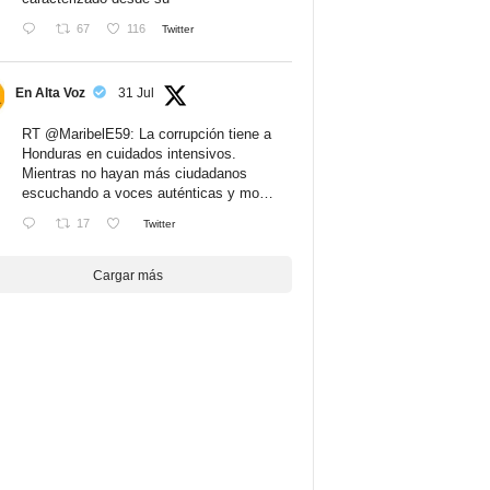
67
116
Twitter
En Alta Voz
31 Jul
RT
@MaribelE59
: La corrupción tiene a
Honduras en cuidados intensivos.
Mientras no hayan más ciudadanos
escuchando a voces auténticas y mo…
17
Twitter
Cargar más