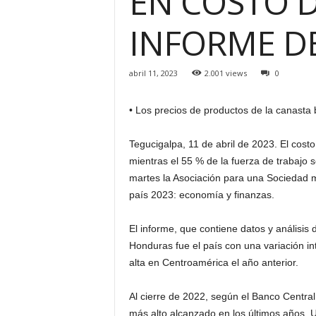
EN COSTO D
H
INFORME DE
o
n
d
u
abril 11, 2023
2.001 views
0
r
a
• Los precios de productos de la canasta
s
y
Tegucigalpa, 11 de abril de 2023. El cos
e
mientras el 55 % de la fuerza de trabajo
l
m
martes la Asociación para una Sociedad m
u
país 2023: economía y finanzas.
n
d
El informe, que contiene datos y análisis
o
Honduras fue el país con una variación i
alta en Centroamérica el año anterior.
Al cierre de 2022, según el Banco Central
más alto alcanzado en los últimos años. U