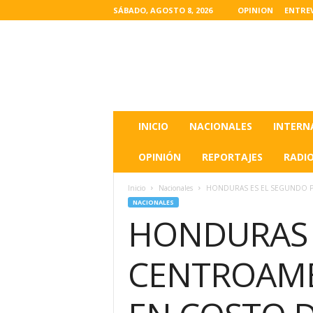
SÁBADO, AGOSTO 8, 2026
OPINION
ENTRE
L
a
s
u
l
t
i
INICIO
NACIONALES
INTERN
m
a
OPINIÓN
REPORTAJES
RADI
s
n
Inicio
Nacionales
HONDURAS ES EL SEGUNDO P
o
NACIONALES
t
HONDURAS E
i
c
i
CENTROAMÉ
a
s
d
e