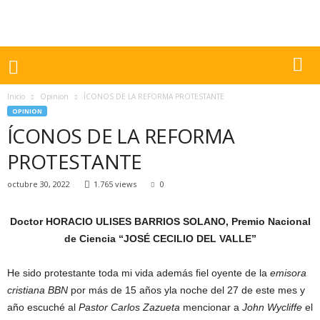
Inicio
Opinion
ÍCONOS DE LA REFORMA PROTESTANTE
OPINION
ÍCONOS DE LA REFORMA
PROTESTANTE
octubre 30, 2022
1.765 views
0
Doctor HORACIO ULISES BARRIOS SOLANO, Premio Nacional
de Ciencia “JOSÉ CECILIO DEL VALLE”
He sido protestante toda mi vida además fiel oyente de la
emisora
cristiana BBN
por más de 15 años yla noche del 27 de este mes y
año escuché al
Pastor Carlos Zazueta
mencionar a
John Wycliffe
el