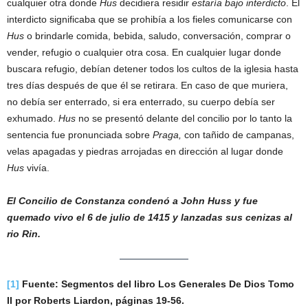
cualquier otra donde
Hus
decidiera residir
estaría bajo interdicto
. El
interdicto significaba que se prohibía a los fieles comunicarse con
Hus
o brindarle comida, bebida, saludo, conversación, comprar o
vender, refugio o cualquier otra cosa. En cualquier lugar donde
buscara refugio, debían detener todos los cultos de la iglesia hasta
tres días después de que él se retirara. En caso de que muriera,
no debía ser enterrado, si era enterrado, su cuerpo debía ser
exhumado.
Hus
no se presentó delante del concilio por lo tanto la
sentencia fue pronunciada sobre
Praga,
con tañido de campanas,
velas apagadas y piedras arrojadas en dirección al lugar donde
Hus
vivía.
El Concilio de Constanza condenó a John Huss y fue
quemado vivo el 6 de julio de 1415 y lanzadas sus cenizas al
rio Rin.
[1]
Fuente: Segmentos del libro Los Generales De Dios Tomo
II por Roberts Liardon, páginas 19-56.