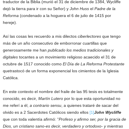
traductor de la Biblia (murió el 31 de diciembre de 1384, Wycliffe
dejó la tierra para ir con su Señor) y
John Huss
el
Padre de la
Reforma
(condenado a la hoguera el 6 de julio de 1415 por
hereje).
Así las cosas les recuerdo a mis dilectos
ciberlectores
que tengo
más de un año consecutivo de emborronar cuartillas que
generosamente me han
publicado los medios tradicionales y
digitales
tocantes a un movimiento religioso acaecido el 31 de
octubre de 1517 conocido como
El Día de La Reforma Protestante
quetrastocó de un forma exponencial los cimientos de la Iglesia
Católica.
En este contexto el nombre del fraile de las 95 tesis es totalmente
conocido, es decir
, Martín Lutero
por lo que esta oportunidad no
me referí a él,
a contrario sensu
, a quienes trataré de sacar del
olvido es a 2 Sacerdotes Católicos siendo ellos
[1]
John Wycliffe
que con toda valentía afirmó: “
Profeso y afirmo ser, por la gracia de
Dios, un cristiano sano-es decir, verdadero y ortodoxo- y mientras