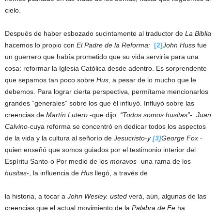
cielo.
Después de haber esbozado sucintamente al traductor de
La Biblia
hacemos lo propio con
El Padre de la Reforma:
[2]
John Huss
fue
un guerrero que había prometido que su vida serviría para una
cosa: reformar la Iglesia Católica desde adentro. Es sorprendente
que sepamos tan poco sobre
Hus,
a pesar de lo mucho que le
debemos. Para lograr cierta perspectiva, permítame mencionarlos
grandes “generales” sobre los que él influyó. Influyó sobre las
creencias de
Martín Lutero
-que dijo:
“Todos somos husitas”-,
Juan
Calvino
-cuya reforma se concentró en dedicar todos los aspectos
de la vida y la cultura al señorío de
Jesucristo-y
[3]
George Fox
-
quien enseñó que somos guiados por el testimonio interior del
Espíritu Santo-o Por medio de los
moravos
-una rama de los
husitas
-, la influencia de
Hus
llegó, a través de
la historia, a tocar a
John Wesley.
usted
verá, aún, algunas de las
creencias que el actual movimiento de la
Palabra de Fe
ha