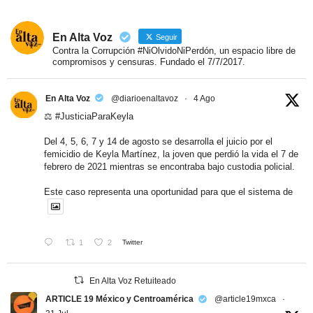
En Alta Voz
Seguir
Contra la Corrupción #NiOlvidoNiPerdón, un espacio libre de
compromisos y censuras. Fundado el 7/7/2017.
En Alta Voz
@diarioenaltavoz
·
4 Ago
⚖️
#JusticiaParaKeyla
Del 4, 5, 6, 7 y 14 de agosto se desarrolla el juicio por el
femicidio de Keyla Martínez, la joven que perdió la vida el 7 de
febrero de 2021 mientras se encontraba bajo custodia policial.
Este caso representa una oportunidad para que el sistema de
1
2
Twitter
En Alta Voz Retuiteado
ARTICLE 19 México y Centroamérica
@article19mxca
·