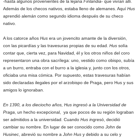
-hasta algunos provenientes de la lejana
Finlandia-
que vivían allí.
Además de los checos nativos, estaba lleno de alemanes. Aquí
Hus
aprendió alemán como segundo idioma después de su checo
nativo.
A los catorce años
Hus
era un jovencito amante de la diversión,
con las picardías y las travesuras propias de su edad.
Hus
solía
contar que, cierta vez, para Navidad, él y los otros niños del coro
representaron una obra sacrílega: uno, vestido como obispo, subía
a un burro, entraba con el burro a la iglesia y, junto con los otros,
oficiaba una misa cómica. Por supuesto, estas travesuras habían
sido declaradas ilegales por el arzobispo de Praga, pero Hus y sus
amigos lo ignoraban.
En 1390, a los dieciocho años, Hus ingresó a la Universidad de
Praga
, un hecho excepcional, ya que pocos de su región lograban
ser admitidos a la universidad. Cuando
Hus i
ngresó, decidió
cambiar su nombre. En lugar de ser conocido como
John
de
Husinec
, abrevió su nombre a
John Hus
y debido a su celo y