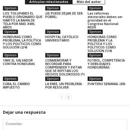
Artículos relacionados
Más del autor
Opinion
Opinion
Opinion
LOS TOLUPANES EL
¡SE PUEDE DEJAR DE SER
Las reformas
PUEBLO ORIGINARIO QUE
POBRE¡
electorales deben ser
HABITO LA BAHÍA DE
prioridad en el
TELA POR MAS 4 MIL
Congreso Nacional:
AÑOS
REDH
Opinion
Opinion
Opinion
HONDURAS COMO
HOSPITAL CATÓLICO
HONDURAS COMO
PROBLEMA, LA POLÍTICA
UNIVERSITARIO
PROBLEMA Y LA
Y LOS POLÍTICOS COMO
POLÍTICA Y LOS
SOLUCIÓN (2/4)
POLÍTICOS COMO
SOLUCION (1/4)
Opinion
Opinion
Opinion
1969: EL SALVADOR
CONMEMORAR Y
FUTBOL, COMPETENCIA
CONTRA HONDURAS
RECORDAR PARA
Y DEBILIDADES
COMPRENDER Y EVITAR
HONDUREÑAS
QUE SE REPITAN LOS
HECHOS DOLOROSOS (*)
Opinion
Opinion
Opinion
CUBA, EL CAMBIO
LA ENEE, UN PROBLEMA
PUNTERO SEMANAL (69)
IMPUESTO
POR RESOLVER
Dejar una respuesta