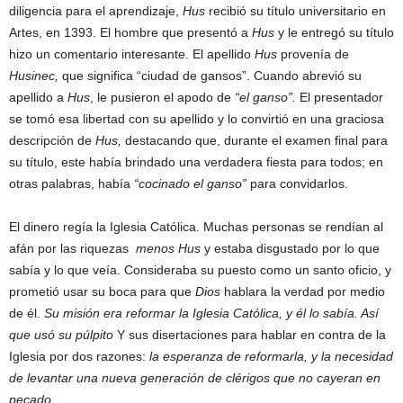
diligencia para el aprendizaje,
Hus
recibió su título universitario en
Artes, en 1393. El hombre que presentó a
Hus
y le entregó su título
hizo un comentario interesante. El apellido
Hus
provenía de
Husinec,
que significa “ciudad de gansos”. Cuando abrevió su
apellido a
Hus
, le pusieron el apodo de
“el ganso”.
El presentador
se tomó esa libertad con su apellido y lo convirtió en una graciosa
descripción de
Hus,
destacando que, durante el examen final para
su título, este había brindado una verdadera fiesta para todos; en
otras palabras, había
“cocinado el ganso”
para convidarlos.
El dinero regía la Iglesia Católica. Muchas personas se rendían al
afán por las riquezas
menos Hus
y estaba disgustado por lo que
sabía y lo que veía. Consideraba su puesto como un santo oficio, y
prometió usar su boca para que
Dios
hablara la verdad por medio
de él.
Su misión era reformar la Iglesia Católica, y él lo sabía. Así
que usó su púlpito
Y sus disertaciones para hablar en contra de la
Iglesia por dos razones:
la esperanza de reformarla, y la necesidad
de levantar una nueva generación de clérigos que no cayeran en
pecado
.