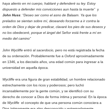
haya aliento en mi cuerpo, hablaré y defenderé su ley. Estoy
dispuesto a defender mis convicciones aun hasta la muerte”
y
John Huss
:
“Deseo ser como el asno de Balaam. Ya que los
prelados se sientan sobre mí, deseando forzarme a ir contra la
orden de Dios y dejar de predicar, clavaré los pies de sus deseos y
no los obedeceré, porque el ángel del Señor está frente a mí en
medio del camino”
John Wycliffe
entró al
sacerdocio,
pero no está registrada la fecha
de su ordenación. Probablemente fue a
Oxford
aproximadamente
en 1346, a los dieciséis años, una edad común para ingresar a la
universidad en aquella época.
Wycliffe
era una figura de gran estabilidad, un hombre relacionado
estrechamente con los ricos y poderosos; pero luchó
incansablemente por la gente común, y se identificó con su
derecho de conocer a Dios de forma íntima y personal. En la época
de
Wycliffe
el concepto de que una persona común conociera a
Dios íntimamente era algo desconocido y extremadamente