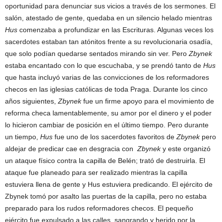
oportunidad para denunciar sus vicios a través de los sermones. El
salón, atestado de gente, quedaba en un silencio helado mientras
Hus
comenzaba a profundizar en las Escrituras. Algunas veces los
sacerdotes estaban tan atónitos frente a su revolucionaria osadía,
que solo podían quedarse sentados mirando sin ver. Pero
Zbynek
estaba encantado con lo que escuchaba, y se prendó tanto de
Hus
que hasta incluyó varias de las convicciones de los reformadores
checos en las iglesias católicas de toda Praga. Durante los cinco
años siguientes,
Zbynek
fue un firme apoyo para el movimiento de
reforma checa lamentablemente, su amor por el dinero y el poder
lo hicieron cambiar de posición en el último tiempo. Pero durante
un tiempo,
Hus
fue uno de los sacerdotes favoritos de
Zbynek
pero
aldejar de predicar cae en desgracia con
Zbynek
y este organizó
un ataque físico contra la capilla de Belén; trató de destruirla. El
ataque fue planeado para ser realizado mientras la capilla
estuviera llena de gente y Hus estuviera predicando. El ejército de
Zbynek tomó por asalto las puertas de la capilla, pero no estaba
preparado para los rudos reformadores checos. El pequeño
ejército fue expulsado a las calles, sangrando y herido por la