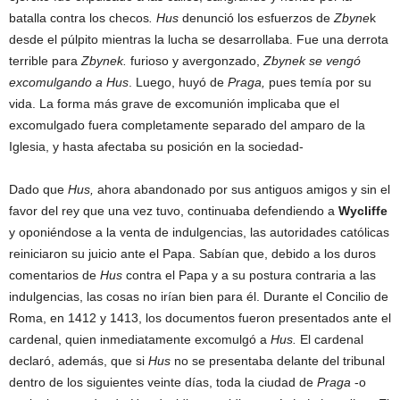
batalla contra los checos
. Hus
denunció los esfuerzos de
Zbyne
k
desde el púlpito mientras la lucha se desarrollaba. Fue una derrota
terrible para
Zbynek.
furioso y avergonzado,
Zbynek se vengó
excomulgando a Hus
. Luego, huyó de
Praga,
pues temía por su
vida. La forma más grave de excomunión implicaba que el
excomulgado fuera completamente separado del amparo de la
Iglesia, y hasta afectaba su posición en la sociedad-
Dado que
Hus,
ahora abandonado por sus antiguos amigos y sin el
favor del rey que una vez tuvo, continuaba defendiendo a
Wycliffe
y oponiéndose a la venta de indulgencias, las autoridades católicas
reiniciaron su juicio ante el Papa. Sabían que, debido a los duros
comentarios de
Hus
contra el Papa y a su postura contraria a las
indulgencias, las cosas no irían bien para él. Durante el Concilio de
Roma, en 1412 y 1413, los documentos fueron presentados ante el
cardenal, quien inmediatamente excomulgó a
Hus.
El cardenal
declaró, además, que si
Hus
no se presentaba delante del tribunal
dentro de los siguientes veinte días, toda la ciudad de
Praga
-o