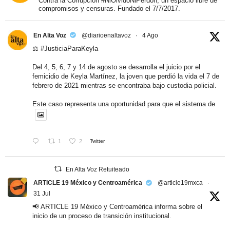
Contra la Corrupción #NiOlvidoNiPerdón, un espacio libre de
compromisos y censuras. Fundado el 7/7/2017.
En Alta Voz
@diarioenaltavoz
·
4 Ago
⚖️
#JusticiaParaKeyla
Del 4, 5, 6, 7 y 14 de agosto se desarrolla el juicio por el
femicidio de Keyla Martínez, la joven que perdió la vida el 7 de
febrero de 2021 mientras se encontraba bajo custodia policial.
Este caso representa una oportunidad para que el sistema de
1
2
Twitter
En Alta Voz Retuiteado
ARTICLE 19 México y Centroamérica
@article19mxca
·
31 Jul
📢 ARTICLE 19 México y Centroamérica informa sobre el
inicio de un proceso de transición institucional.