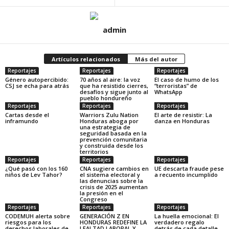
admin
Artículos relacionados
Más del autor
Reportajes
Reportajes
Reportajes
Género autopercibido:
70 años al aire: la voz
El caso de humo de los
CSJ se echa para atrás
que ha resistido cierres,
“terroristas” de
desafíos y sigue junto al
WhatsApp
pueblo hondureño
Reportajes
Reportajes
Reportajes
Cartas desde el
Warriors Zulu Nation
El arte de resistir: La
inframundo
Honduras aboga por
danza en Honduras
una estrategia de
seguridad basada en la
prevención comunitaria
y construida desde los
territorios
Reportajes
Reportajes
Reportajes
¿Qué pasó con los 160
CNA sugiere cambios en
UE descarta fraude pese
niños de Lev Tahor?
el sistema electoral y
a recuento incumplido
las denuncias sobre la
crisis de 2025 aumentan
la presión en el
Congreso
Reportajes
Reportajes
Reportajes
CODEMUH alerta sobre
GENERACIÓN Z EN
La huella emocional: El
riesgos para los
HONDURAS REDEFINE LA
verdadero regalo
derechos laborales de
LEALTAD LABORAL Y
detrás de cada detalle