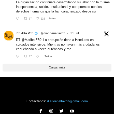
La organización continuará desarrollando su labor con la misma
independencia, solidez institucional y compromiso con los
derechos humanos que la han caracterizado desde su
67
116
Twitter
En Alta Voz
@diarioenaltavoz
·
31 Jul
RT
@MaribelE59
: La corrupción tiene a Honduras en
cuidados intensivos. Mientras no hayan más ciudadanos
escuchando a voces auténticas y mo…
17
Twitter
Cargar más
Contáctanos:
diarioenaltavoz@gmail.com