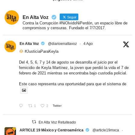
En Alta Voz
Seguir
Contra la Corrupción #NiOlvidoNiPerdón, un espacio libre de
compromisos y censuras. Fundado el 7/7/2017.
En Alta Voz
@diarioenaltavoz
·
4 Ago
#JusticiaParaKeyla
Del 4, 5, 6, 7 y 14 de agosto se desarrolla el juicio por el
femicidio de Keyla Martínez, la joven que perdió la vida el 7 de
febrero de 2021 mientras se encontraba bajo custodia policial.
Este caso representa una oportunidad para que el sistema de
1
2
Twitter
En Alta Voz Retuiteado
ARTICLE 19 México y Centroamérica
@article19mxca
·