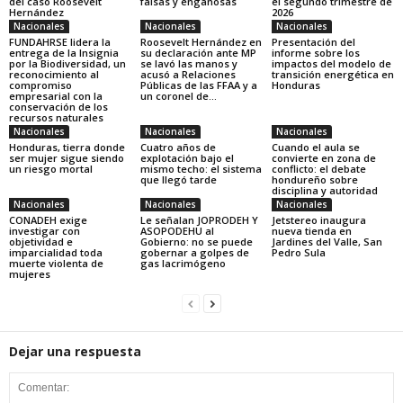
del caso Roosevelt
falsas y engañosas
el segundo trimestre de
Hernández
2026
Nacionales
Nacionales
Nacionales
FUNDAHRSE lidera la
Roosevelt Hernández en
Presentación del
entrega de la Insignia
su declaración ante MP
informe sobre los
por la Biodiversidad, un
se lavó las manos y
impactos del modelo de
reconocimiento al
acusó a Relaciones
transición energética en
compromiso
Públicas de las FFAA y a
Honduras
empresarial con la
un coronel de...
conservación de los
recursos naturales
Nacionales
Nacionales
Nacionales
Honduras, tierra donde
Cuatro años de
Cuando el aula se
ser mujer sigue siendo
explotación bajo el
convierte en zona de
un riesgo mortal
mismo techo: el sistema
conflicto: el debate
que llegó tarde
hondureño sobre
disciplina y autoridad
Nacionales
Nacionales
Nacionales
CONADEH exige
Le señalan JOPRODEH Y
Jetstereo inaugura
investigar con
ASOPODEHU al
nueva tienda en
objetividad e
Gobierno: no se puede
Jardines del Valle, San
imparcialidad toda
gobernar a golpes de
Pedro Sula
muerte violenta de
gas lacrimógeno
mujeres
Dejar una respuesta