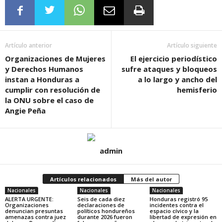
Artículo anterior
Artículo siguiente
Organizaciones de Mujeres
El ejercicio periodístico
y Derechos Humanos
sufre ataques y bloqueos
instan a Honduras a
a lo largo y ancho del
cumplir con resolución de
hemisferio
la ONU sobre el caso de
Angie Peña
admin
Artículos relacionados
Más del autor
Nacionales
Nacionales
Nacionales
ALERTA URGENTE:
Seis de cada diez
Honduras registró 95
Organizaciones
declaraciones de
incidentes contra el
denuncian presuntas
políticos hondureños
espacio cívico y la
amenazas contra juez
durante 2026 fueron
libertad de expresión en