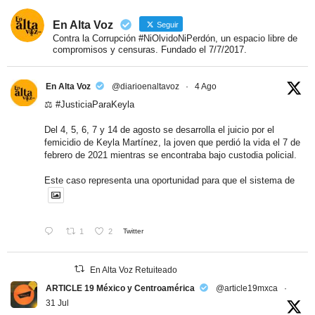
En Alta Voz
Seguir
Contra la Corrupción #NiOlvidoNiPerdón, un espacio libre de
compromisos y censuras. Fundado el 7/7/2017.
En Alta Voz
@diarioenaltavoz
·
4 Ago
⚖️
#JusticiaParaKeyla
Del 4, 5, 6, 7 y 14 de agosto se desarrolla el juicio por el
femicidio de Keyla Martínez, la joven que perdió la vida el 7 de
febrero de 2021 mientras se encontraba bajo custodia policial.
Este caso representa una oportunidad para que el sistema de
1
2
Twitter
En Alta Voz Retuiteado
ARTICLE 19 México y Centroamérica
@article19mxca
·
31 Jul