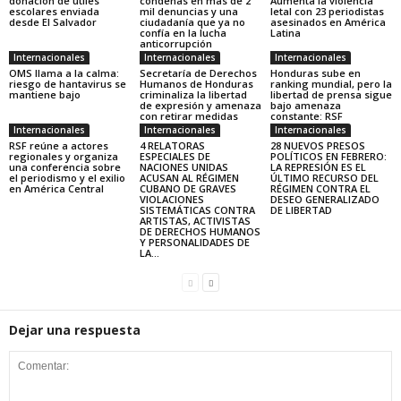
donación de útiles
condenas en más de 2
Aumenta la violencia
escolares enviada
mil denuncias y una
letal con 23 periodistas
desde El Salvador
ciudadanía que ya no
asesinados en América
confía en la lucha
Latina
anticorrupción
Internacionales
Internacionales
Internacionales
OMS llama a la calma:
Secretaría de Derechos
Honduras sube en
riesgo de hantavirus se
Humanos de Honduras
ranking mundial, pero la
mantiene bajo
criminaliza la libertad
libertad de prensa sigue
de expresión y amenaza
bajo amenaza
con retirar medidas
constante: RSF
Internacionales
Internacionales
Internacionales
RSF reúne a actores
4 RELATORAS
28 NUEVOS PRESOS
regionales y organiza
ESPECIALES DE
POLÍTICOS EN FEBRERO:
una conferencia sobre
NACIONES UNIDAS
LA REPRESIÓN ES EL
el periodismo y el exilio
ACUSAN AL RÉGIMEN
ÚLTIMO RECURSO DEL
en América Central
CUBANO DE GRAVES
RÉGIMEN CONTRA EL
VIOLACIONES
DESEO GENERALIZADO
SISTEMÁTICAS CONTRA
DE LIBERTAD
ARTISTAS, ACTIVISTAS
DE DERECHOS HUMANOS
Y PERSONALIDADES DE
LA...
Dejar una respuesta