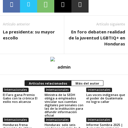
Artículo anterior
Artículo siguiente
La presidenta: su mayor
En foro debaten realidad
escollo
de la juventud LGBTIQ+ en
Honduras
admin
Artículos relacionados
Más del autor
Internacionales
Internacionales
Internacionales
El Faro gana Premio
Ministra de la SEDH
Las voces indígenas que
Gabo con la crónica El
obliga a empleados
el poder de Guatemala
exilio nos alcanza
vincular sus cuentas
no logra callar
digitales personales con
las de la institución para
difundir información
oficial
Internacionales
Internacionales
Internacionales
Honduras frena
Honduras: solo seis
Informe Sombra 2025 |