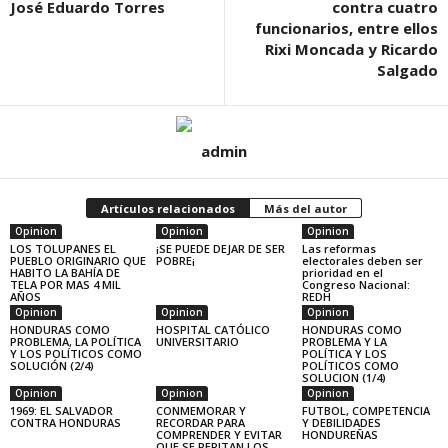
José Eduardo Torres
contra cuatro
funcionarios, entre ellos
Rixi Moncada y Ricardo
Salgado
admin
Artículos relacionados
Más del autor
Opinion
Opinion
Opinion
LOS TOLUPANES EL
¡SE PUEDE DEJAR DE SER
Las reformas
PUEBLO ORIGINARIO QUE
POBRE¡
electorales deben ser
HABITO LA BAHÍA DE
prioridad en el
TELA POR MAS 4 MIL
Congreso Nacional:
AÑOS
REDH
Opinion
Opinion
Opinion
HONDURAS COMO
HOSPITAL CATÓLICO
HONDURAS COMO
PROBLEMA, LA POLÍTICA
UNIVERSITARIO
PROBLEMA Y LA
Y LOS POLÍTICOS COMO
POLÍTICA Y LOS
SOLUCIÓN (2/4)
POLÍTICOS COMO
SOLUCION (1/4)
Opinion
Opinion
Opinion
1969: EL SALVADOR
CONMEMORAR Y
FUTBOL, COMPETENCIA
CONTRA HONDURAS
RECORDAR PARA
Y DEBILIDADES
COMPRENDER Y EVITAR
HONDUREÑAS
QUE SE REPITAN LOS