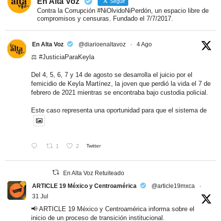
En Alta Voz
Seguir
Contra la Corrupción #NiOlvidoNiPerdón, un espacio libre de
compromisos y censuras. Fundado el 7/7/2017.
En Alta Voz
@diarioenaltavoz
·
4 Ago
⚖️
#JusticiaParaKeyla
Del 4, 5, 6, 7 y 14 de agosto se desarrolla el juicio por el
femicidio de Keyla Martínez, la joven que perdió la vida el 7 de
febrero de 2021 mientras se encontraba bajo custodia policial.
Este caso representa una oportunidad para que el sistema de
1
2
Twitter
En Alta Voz Retuiteado
ARTICLE 19 México y Centroamérica
@article19mxca
·
31 Jul
📢 ARTICLE 19 México y Centroamérica informa sobre el
inicio de un proceso de transición institucional.