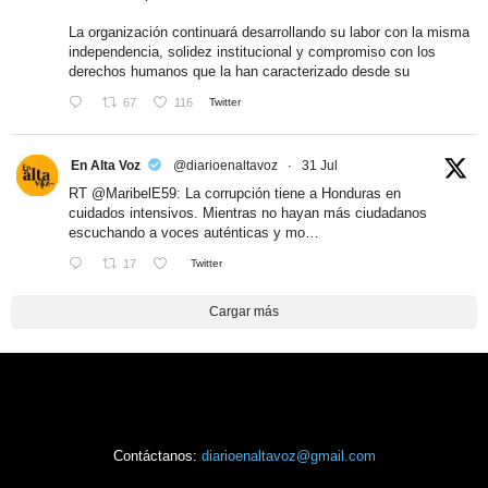
La organización continuará desarrollando su labor con la misma
independencia, solidez institucional y compromiso con los
derechos humanos que la han caracterizado desde su
67
116
Twitter
En Alta Voz
@diarioenaltavoz
·
31 Jul
RT
@MaribelE59
: La corrupción tiene a Honduras en
cuidados intensivos. Mientras no hayan más ciudadanos
escuchando a voces auténticas y mo…
17
Twitter
Cargar más
Contáctanos:
diarioenaltavoz@gmail.com