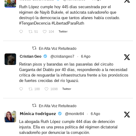
Ruth López cumple hoy 445 días secuestrada por el
régimen de Nayib Bukele, el autócrata salvadoreño que
destruyó la democracia que tantos afanes había costado.
#TenganDecencia
#LibertadParaRuth
51
104
Twitter
En Alta Voz Retuiteado
Cristian Geo
@cristiangeo7
·
6 Ago
Retiran pisos y barandas en las pasarelas del circuito
Garganta del Diablo por 40 días, respondiendo a la necesidad
crítica de resguardar la infraestructura frente a los pronósticos
de fuertes crecidas del río Iguazú.
188
1698
Twitter
En Alta Voz Retuiteado
𝗠ó𝗻𝗶𝗰𝗮 ®𝗼𝗱𝗿𝗶𝗴𝘂𝗲𝘇
@monikr84
·
6 Ago
La abogada Ruth López cumple 444 días de detención
injusta. Ella es una presa política del régimen dictatorial
salvadoreño por denunciar la corrupción.