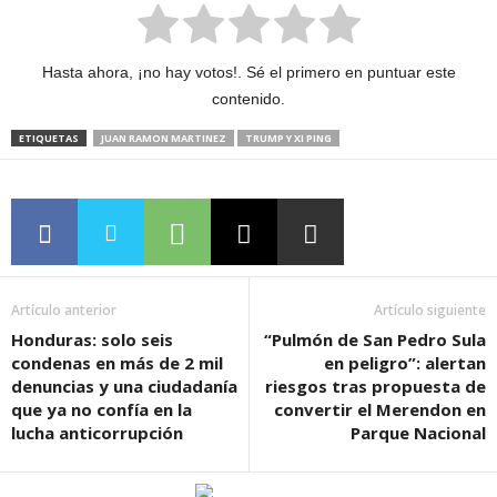
Hasta ahora, ¡no hay votos!. Sé el primero en puntuar este
contenido.
ETIQUETAS
JUAN RAMON MARTINEZ
TRUMP Y XI PING
Artículo anterior
Artículo siguiente
Honduras: solo seis
“Pulmón de San Pedro Sula
condenas en más de 2 mil
en peligro”: alertan
denuncias y una ciudadanía
riesgos tras propuesta de
que ya no confía en la
convertir el Merendon en
lucha anticorrupción
Parque Nacional