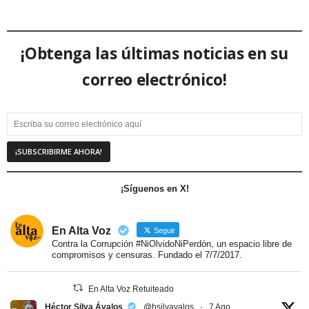
¡Obtenga las últimas noticias en su
correo electrónico!
¡Síguenos en X!
En Alta Voz
Seguir
Contra la Corrupción #NiOlvidoNiPerdón, un espacio libre de
compromisos y censuras. Fundado el 7/7/2017.
En Alta Voz Retuiteado
Héctor Silva Ávalos
@hsilvavalos
·
7 Ago