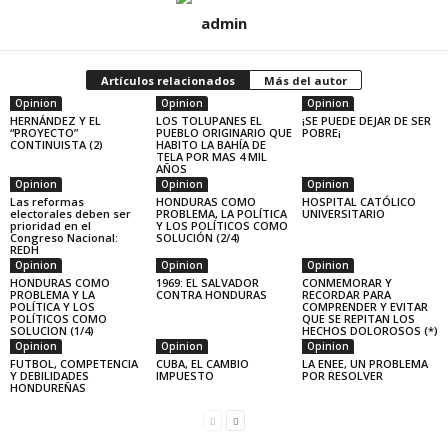
admin
Artículos relacionados
Más del autor
Opinion
Opinion
Opinion
HERNÁNDEZ Y EL
LOS TOLUPANES EL
¡SE PUEDE DEJAR DE SER
“PROYECTO”
PUEBLO ORIGINARIO QUE
POBRE¡
CONTINUISTA (2)
HABITO LA BAHÍA DE
TELA POR MAS 4 MIL
AÑOS
Opinion
Opinion
Opinion
Las reformas
HONDURAS COMO
HOSPITAL CATÓLICO
electorales deben ser
PROBLEMA, LA POLÍTICA
UNIVERSITARIO
prioridad en el
Y LOS POLÍTICOS COMO
Congreso Nacional:
SOLUCIÓN (2/4)
REDH
Opinion
Opinion
Opinion
HONDURAS COMO
1969: EL SALVADOR
CONMEMORAR Y
PROBLEMA Y LA
CONTRA HONDURAS
RECORDAR PARA
POLÍTICA Y LOS
COMPRENDER Y EVITAR
POLÍTICOS COMO
QUE SE REPITAN LOS
SOLUCION (1/4)
HECHOS DOLOROSOS (*)
Opinion
Opinion
Opinion
FUTBOL, COMPETENCIA
CUBA, EL CAMBIO
LA ENEE, UN PROBLEMA
Y DEBILIDADES
IMPUESTO
POR RESOLVER
HONDUREÑAS