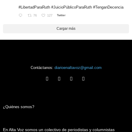
#LibertadParaRuth
#JuicioPúblicoParaRuth
#TenganDecencia
76
127
Twitter
Cargar más
Contáctanos:
diarioenaltavoz@gmail.com
¿Quiénes somos?
En Alta Voz somos un colectivo de periodistas y columnistas