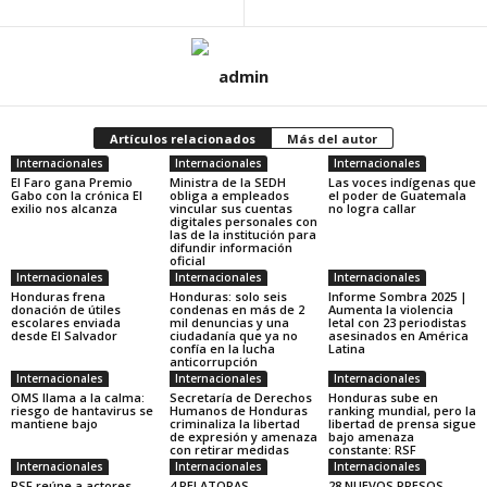
admin
Artículos relacionados
Más del autor
Internacionales
Internacionales
Internacionales
El Faro gana Premio
Ministra de la SEDH
Las voces indígenas que
Gabo con la crónica El
obliga a empleados
el poder de Guatemala
exilio nos alcanza
vincular sus cuentas
no logra callar
digitales personales con
las de la institución para
difundir información
oficial
Internacionales
Internacionales
Internacionales
Honduras frena
Honduras: solo seis
Informe Sombra 2025 |
donación de útiles
condenas en más de 2
Aumenta la violencia
escolares enviada
mil denuncias y una
letal con 23 periodistas
desde El Salvador
ciudadanía que ya no
asesinados en América
confía en la lucha
Latina
anticorrupción
Internacionales
Internacionales
Internacionales
OMS llama a la calma:
Secretaría de Derechos
Honduras sube en
riesgo de hantavirus se
Humanos de Honduras
ranking mundial, pero la
mantiene bajo
criminaliza la libertad
libertad de prensa sigue
de expresión y amenaza
bajo amenaza
con retirar medidas
constante: RSF
Internacionales
Internacionales
Internacionales
RSF reúne a actores
4 RELATORAS
28 NUEVOS PRESOS