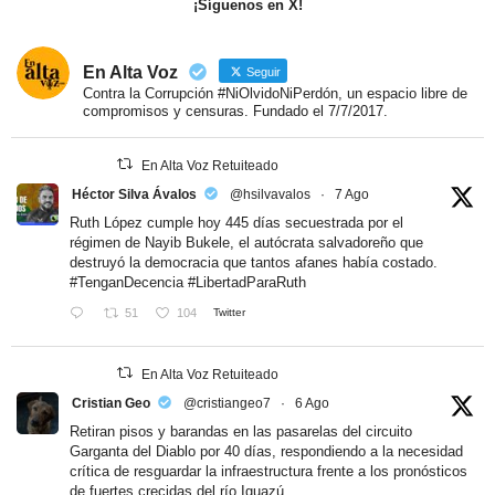
¡Síguenos en X!
En Alta Voz
Seguir
Contra la Corrupción #NiOlvidoNiPerdón, un espacio libre de
compromisos y censuras. Fundado el 7/7/2017.
En Alta Voz Retuiteado
Héctor Silva Ávalos
@hsilvavalos
·
7 Ago
Ruth López cumple hoy 445 días secuestrada por el
régimen de Nayib Bukele, el autócrata salvadoreño que
destruyó la democracia que tantos afanes había costado.
#TenganDecencia
#LibertadParaRuth
51
104
Twitter
En Alta Voz Retuiteado
Cristian Geo
@cristiangeo7
·
6 Ago
Retiran pisos y barandas en las pasarelas del circuito
Garganta del Diablo por 40 días, respondiendo a la necesidad
crítica de resguardar la infraestructura frente a los pronósticos
de fuertes crecidas del río Iguazú.