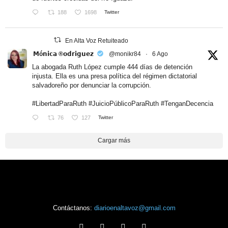
188
1698
Twitter
En Alta Voz Retuiteado
𝗠ó𝗻𝗶𝗰𝗮 ®𝗼𝗱𝗿𝗶𝗴𝘂𝗲𝘇
@monikr84
·
6 Ago
La abogada Ruth López cumple 444 días de detención
injusta. Ella es una presa política del régimen dictatorial
salvadoreño por denunciar la corrupción.
#LibertadParaRuth
#JuicioPúblicoParaRuth
#TenganDecencia
76
127
Twitter
Cargar más
Contáctanos:
diarioenaltavoz@gmail.com