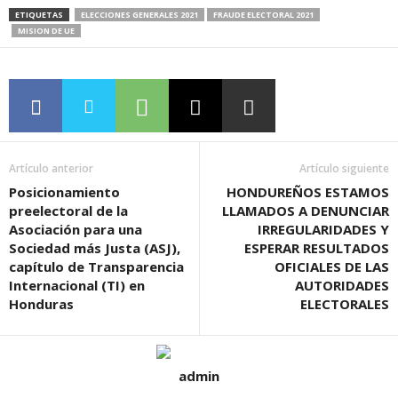
ETIQUETAS
ELECCIONES GENERALES 2021
FRAUDE ELECTORAL 2021
MISION DE UE
Artículo anterior
Artículo siguiente
Posicionamiento
HONDUREÑOS ESTAMOS
preelectoral de la
LLAMADOS A DENUNCIAR
Asociación para una
IRREGULARIDADES Y
Sociedad más Justa (ASJ),
ESPERAR RESULTADOS
capítulo de Transparencia
OFICIALES DE LAS
Internacional (TI) en
AUTORIDADES
Honduras
ELECTORALES
admin