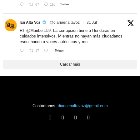
67
116
Twitter
En Alta Voz
@diarioenaltavoz
·
31 Jul
RT
@MaribelE59
: La corrupción tiene a Honduras en
cuidados intensivos. Mientras no hayan más ciudadanos
escuchando a voces auténticas y mo…
17
Twitter
Cargar más
Contáctanos:
diarioenaltavoz@gmail.com