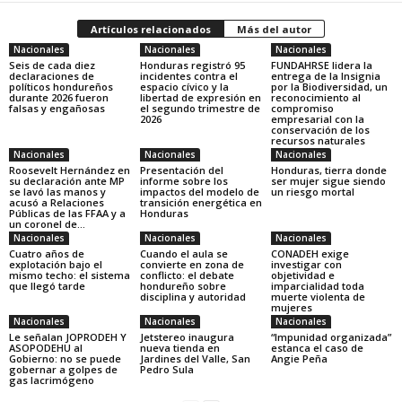
Artículos relacionados
Más del autor
Nacionales
Nacionales
Nacionales
Seis de cada diez
Honduras registró 95
FUNDAHRSE lidera la
declaraciones de
incidentes contra el
entrega de la Insignia
políticos hondureños
espacio cívico y la
por la Biodiversidad, un
durante 2026 fueron
libertad de expresión en
reconocimiento al
falsas y engañosas
el segundo trimestre de
compromiso
2026
empresarial con la
conservación de los
recursos naturales
Nacionales
Nacionales
Nacionales
Roosevelt Hernández en
Presentación del
Honduras, tierra donde
su declaración ante MP
informe sobre los
ser mujer sigue siendo
se lavó las manos y
impactos del modelo de
un riesgo mortal
acusó a Relaciones
transición energética en
Públicas de las FFAA y a
Honduras
un coronel de...
Nacionales
Nacionales
Nacionales
Cuatro años de
Cuando el aula se
CONADEH exige
explotación bajo el
convierte en zona de
investigar con
mismo techo: el sistema
conflicto: el debate
objetividad e
que llegó tarde
hondureño sobre
imparcialidad toda
disciplina y autoridad
muerte violenta de
mujeres
Nacionales
Nacionales
Nacionales
Le señalan JOPRODEH Y
Jetstereo inaugura
“Impunidad organizada”
ASOPODEHU al
nueva tienda en
estanca el caso de
Gobierno: no se puede
Jardines del Valle, San
Angie Peña
gobernar a golpes de
Pedro Sula
gas lacrimógeno