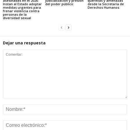
asesinadas en el 2026:
judicialización y presión
querellas y amenazas
Instan al Estado adoptar
del poder público:
desde la Secretaría de
medidas urgentes para
Derechos Humanos
frenar violencia contra
personas de la
diversidad sexual
Dejar una respuesta