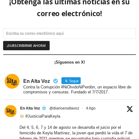
¡Obtenga las últimas noticias en su
correo electrónico!
¡Síguenos en X!
En Alta Voz
Seguir
Contra la Corrupción #NiOlvidoNiPerdón, un espacio libre de
compromisos y censuras. Fundado el 7/7/2017.
En Alta Voz
@diarioenaltavoz
·
4 Ago
#JusticiaParaKeyla
Del 4, 5, 6, 7 y 14 de agosto se desarrolla el juicio por el
femicidio de Keyla Martínez, la joven que perdió la vida el 7 de
febrero de 2021 mientras se encontraba bajo custodia policial.