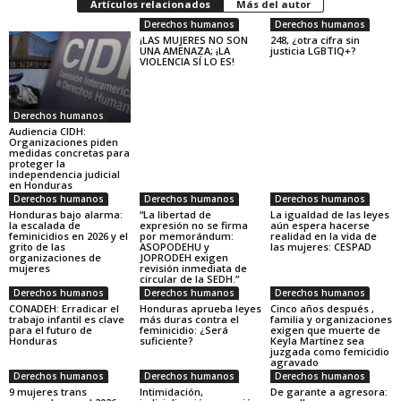
Artículos relacionados
Más del autor
Derechos humanos
Derechos humanos
¡LAS MUJERES NO SON
248, ¿otra cifra sin
UNA AMENAZA; ¡LA
justicia LGBTIQ+?
VIOLENCIA SÍ LO ES!
Derechos humanos
Audiencia CIDH:
Organizaciones piden
medidas concretas para
proteger la
independencia judicial
en Honduras
Derechos humanos
Derechos humanos
Derechos humanos
Honduras bajo alarma:
“La libertad de
La igualdad de las leyes
la escalada de
expresión no se firma
aún espera hacerse
feminicidios en 2026 y el
por memorándum:
realidad en la vida de
grito de las
ASOPODEHU y
las mujeres: CESPAD
organizaciones de
JOPRODEH exigen
mujeres
revisión inmediata de
circular de la SEDH.”
Derechos humanos
Derechos humanos
Derechos humanos
CONADEH: Erradicar el
Honduras aprueba leyes
Cinco años después ,
trabajo infantil es clave
más duras contra el
familia y organizaciones
para el futuro de
feminicidio: ¿Será
exigen que muerte de
Honduras
suficiente?
Keyla Martínez sea
juzgada como femicidio
agravado
Derechos humanos
Derechos humanos
Derechos humanos
9 mujeres trans
Intimidación,
De garante a agresora: