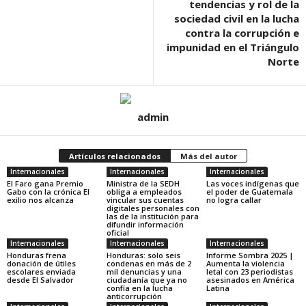
tendencias y rol de la
sociedad civil en la lucha
contra la corrupción e
impunidad en el Triángulo
Norte
admin
Artículos relacionados
Más del autor
Internacionales
Internacionales
Internacionales
El Faro gana Premio
Ministra de la SEDH
Las voces indígenas que
Gabo con la crónica El
obliga a empleados
el poder de Guatemala
exilio nos alcanza
vincular sus cuentas
no logra callar
digitales personales con
las de la institución para
difundir información
oficial
Internacionales
Internacionales
Internacionales
Honduras frena
Honduras: solo seis
Informe Sombra 2025 |
donación de útiles
condenas en más de 2
Aumenta la violencia
escolares enviada
mil denuncias y una
letal con 23 periodistas
desde El Salvador
ciudadanía que ya no
asesinados en América
confía en la lucha
Latina
anticorrupción