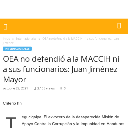
Inicio
Internacionales
OEA no defendió a la MACCIH ni a sus funcionarios: Juan
Jiménez...
INTERNACIONALES
OEA no defendió a la MACCIH ni
a sus funcionarios: Juan Jiménez
Mayor
octubre 28, 2021
2.105 views
0
Criterio hn
T
egucigalpa. El exvocero de la desaparecida Misión de
Apoyo Contra la Corrupción y la Impunidad en Honduras