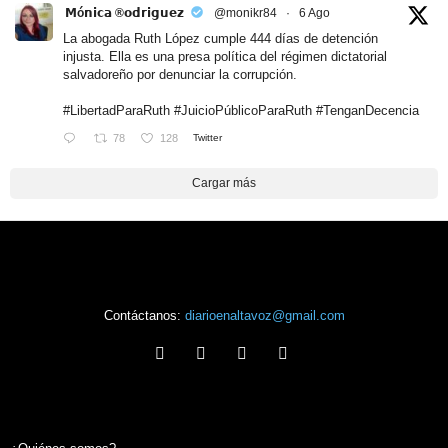
𝗠ó𝗻𝗶𝗰𝗮 ®𝗼𝗱𝗿𝗶𝗴𝘂𝗲𝘇
@monikr84
·
6 Ago
La abogada Ruth López cumple 444 días de detención
injusta. Ella es una presa política del régimen dictatorial
salvadoreño por denunciar la corrupción.
#LibertadParaRuth
#JuicioPúblicoParaRuth
#TenganDecencia
78
128
Twitter
Cargar más
Contáctanos:
diarioenaltavoz@gmail.com