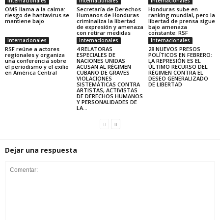
Internacionales
Internacionales
Internacionales
OMS llama a la calma:
Secretaría de Derechos
Honduras sube en
riesgo de hantavirus se
Humanos de Honduras
ranking mundial, pero la
mantiene bajo
criminaliza la libertad
libertad de prensa sigue
de expresión y amenaza
bajo amenaza
con retirar medidas
constante: RSF
Internacionales
Internacionales
Internacionales
RSF reúne a actores
4 RELATORAS
28 NUEVOS PRESOS
regionales y organiza
ESPECIALES DE
POLÍTICOS EN FEBRERO:
una conferencia sobre
NACIONES UNIDAS
LA REPRESIÓN ES EL
el periodismo y el exilio
ACUSAN AL RÉGIMEN
ÚLTIMO RECURSO DEL
en América Central
CUBANO DE GRAVES
RÉGIMEN CONTRA EL
VIOLACIONES
DESEO GENERALIZADO
SISTEMÁTICAS CONTRA
DE LIBERTAD
ARTISTAS, ACTIVISTAS
DE DERECHOS HUMANOS
Y PERSONALIDADES DE
LA...
Dejar una respuesta