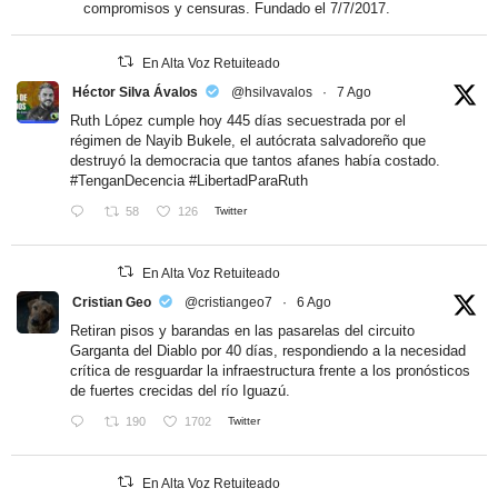
compromisos y censuras. Fundado el 7/7/2017.
En Alta Voz Retuiteado
Héctor Silva Ávalos
@hsilvavalos
·
7 Ago
Ruth López cumple hoy 445 días secuestrada por el
régimen de Nayib Bukele, el autócrata salvadoreño que
destruyó la democracia que tantos afanes había costado.
#TenganDecencia
#LibertadParaRuth
58
126
Twitter
En Alta Voz Retuiteado
Cristian Geo
@cristiangeo7
·
6 Ago
Retiran pisos y barandas en las pasarelas del circuito
Garganta del Diablo por 40 días, respondiendo a la necesidad
crítica de resguardar la infraestructura frente a los pronósticos
de fuertes crecidas del río Iguazú.
190
1702
Twitter
En Alta Voz Retuiteado