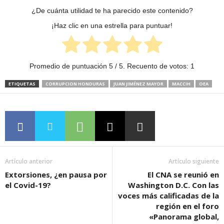
¿De cuánta utilidad te ha parecido este contenido?
¡Haz clic en una estrella para puntuar!
Promedio de puntuación
5
/ 5. Recuento de votos:
1
ETIQUETAS
CORRUPCION HONDURAS
JUAN JIMÉNEZ MAYOR
MACCIH
OEA
Artículo anterior
Artículo siguiente
Extorsiones, ¿en pausa por
El CNA se reunió en
el Covid-19?
Washington D.C. Con las
voces más calificadas de la
región en el foro
«Panorama global,