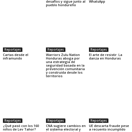
desafíos y sigue junto al
WhatsApp
pueblo hondureño
Reportajes
Reportajes
Reportajes
Cartas desde el
Warriors Zulu Nation
El arte de resistir: La
inframundo
Honduras aboga por
danza en Honduras
una estrategia de
seguridad basada en la
prevención comunitaria
y construida desde los
territorios
Reportajes
Reportajes
Reportajes
¿Qué pasó con los 160
CNA sugiere cambios en
UE descarta fraude pese
niños de Lev Tahor?
el sistema electoral y
a recuento incumplido