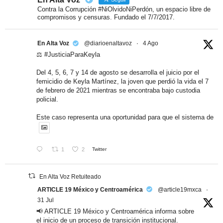
Contra la Corrupción #NiOlvidoNiPerdón, un espacio libre de
compromisos y censuras. Fundado el 7/7/2017.
En Alta Voz
@diarioenaltavoz
·
4 Ago
⚖️ #JusticiaParaKeyla
Del 4, 5, 6, 7 y 14 de agosto se desarrolla el juicio por el
femicidio de Keyla Martínez, la joven que perdió la vida el 7
de febrero de 2021 mientras se encontraba bajo custodia
policial.
Este caso representa una oportunidad para que el sistema de
1
2
Twitter
En Alta Voz Retuiteado
ARTICLE 19 México y Centroamérica
@article19mxca
·
31 Jul
📢 ARTICLE 19 México y Centroamérica informa sobre
el inicio de un proceso de transición institucional.