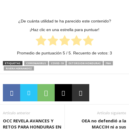
¿De cuánta utilidad te ha parecido este contenido?
¡Haz clic en una estrella para puntuar!
Promedio de puntuación
5
/ 5. Recuento de votos:
3
ETIQUETAS
CORONAVIRUS
COVID-19
EXTORSION HONDURAS
FNA
RIVERA HERNANDEZ
Artículo anterior
Artículo siguiente
OCC REVELA AVANCES Y
OEA no defendió a la
RETOS PARA HONDURAS EN
MACCIH ni a sus