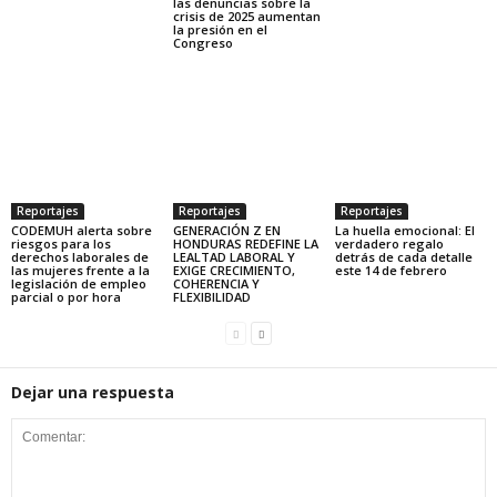
las denuncias sobre la
crisis de 2025 aumentan
la presión en el
Congreso
Reportajes
Reportajes
Reportajes
CODEMUH alerta sobre
GENERACIÓN Z EN
La huella emocional: El
riesgos para los
HONDURAS REDEFINE LA
verdadero regalo
derechos laborales de
LEALTAD LABORAL Y
detrás de cada detalle
las mujeres frente a la
EXIGE CRECIMIENTO,
este 14 de febrero
legislación de empleo
COHERENCIA Y
parcial o por hora
FLEXIBILIDAD
Dejar una respuesta