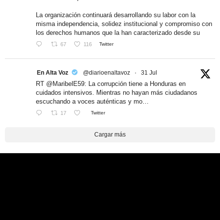
La organización continuará desarrollando su labor con la
misma independencia, solidez institucional y compromiso con
los derechos humanos que la han caracterizado desde su
67
116
Twitter
En Alta Voz
@diarioenaltavoz
·
31 Jul
RT @MaribelE59: La corrupción tiene a Honduras en
cuidados intensivos. Mientras no hayan más ciudadanos
escuchando a voces auténticas y mo…
17
Twitter
Cargar más