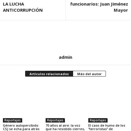
LA LUCHA
funcionarios: Juan Jiménez
ANTICORRUPCIÓN
Mayor
admin
Artículos relacionados
Más del autor
Reportajes
Reportajes
Reportajes
Género autopercibido:
70 años al aire: la voz
El caso de humo de los
CSJ se echa para atrás
que ha resistido cierres,
“terroristas” de