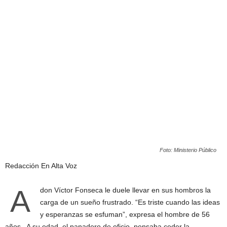
Foto: Ministerio Público
Redacción En Alta Voz
A
don Víctor Fonseca le duele llevar en sus hombros la
carga de un sueño frustrado. “Es triste cuando las ideas
y esperanzas se esfuman”, expresa el hombre de 56
años. A su edad, el panadero de oficio, pensaba ceder la