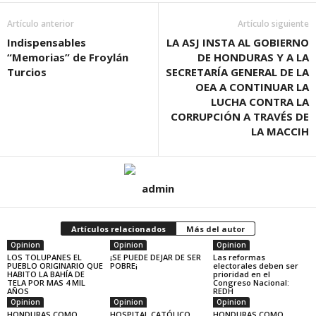
Artículo anterior
Artículo siguiente
Indispensables
LA ASJ INSTA AL GOBIERNO
“Memorias” de Froylán
DE HONDURAS Y A LA
Turcios
SECRETARÍA GENERAL DE LA
OEA A CONTINUAR LA
LUCHA CONTRA LA
CORRUPCIÓN A TRAVÉS DE
LA MACCIH
admin
Artículos relacionados
Más del autor
Opinion
Opinion
Opinion
LOS TOLUPANES EL
¡SE PUEDE DEJAR DE SER
Las reformas
PUEBLO ORIGINARIO QUE
POBRE¡
electorales deben ser
HABITO LA BAHÍA DE
prioridad en el
TELA POR MAS 4 MIL
Congreso Nacional:
AÑOS
REDH
Opinion
Opinion
Opinion
HONDURAS COMO
HOSPITAL CATÓLICO
HONDURAS COMO