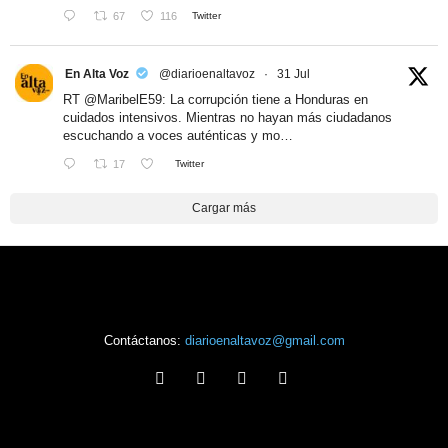
67
116
Twitter
En Alta Voz
@diarioenaltavoz
·
31 Jul
RT
@MaribelE59
: La corrupción tiene a Honduras en
cuidados intensivos. Mientras no hayan más ciudadanos
escuchando a voces auténticas y mo…
17
Twitter
Cargar más
Contáctanos:
diarioenaltavoz@gmail.com