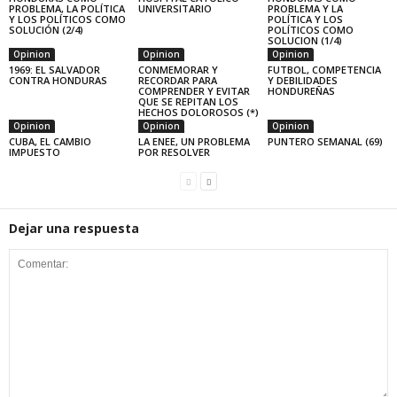
PROBLEMA, LA POLÍTICA
UNIVERSITARIO
PROBLEMA Y LA
Y LOS POLÍTICOS COMO
POLÍTICA Y LOS
SOLUCIÓN (2/4)
POLÍTICOS COMO
SOLUCION (1/4)
Opinion
Opinion
Opinion
1969: EL SALVADOR
CONMEMORAR Y
FUTBOL, COMPETENCIA
CONTRA HONDURAS
RECORDAR PARA
Y DEBILIDADES
COMPRENDER Y EVITAR
HONDUREÑAS
QUE SE REPITAN LOS
HECHOS DOLOROSOS (*)
Opinion
Opinion
Opinion
CUBA, EL CAMBIO
LA ENEE, UN PROBLEMA
PUNTERO SEMANAL (69)
IMPUESTO
POR RESOLVER
Dejar una respuesta