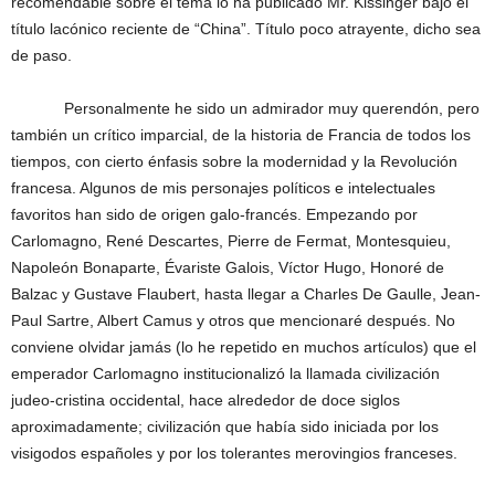
recomendable sobre el tema lo ha publicado Mr. Kissinger bajo el
título lacónico reciente de “China”. Título poco atrayente, dicho sea
de paso.
Personalmente he sido un admirador muy querendón, pero
también un crítico imparcial, de la historia de Francia de todos los
tiempos, con cierto énfasis sobre la modernidad y la Revolución
francesa. Algunos de mis personajes políticos e intelectuales
favoritos han sido de origen galo-francés. Empezando por
Carlomagno, René Descartes, Pierre de Fermat, Montesquieu,
Napoleón Bonaparte, Évariste Galois, Víctor Hugo, Honoré de
Balzac y Gustave Flaubert, hasta llegar a Charles De Gaulle, Jean-
Paul Sartre, Albert Camus y otros que mencionaré después. No
conviene olvidar jamás (lo he repetido en muchos artículos) que el
emperador Carlomagno institucionalizó la llamada civilización
judeo-cristina occidental, hace alrededor de doce siglos
aproximadamente; civilización que había sido iniciada por los
visigodos españoles y por los tolerantes merovingios franceses.