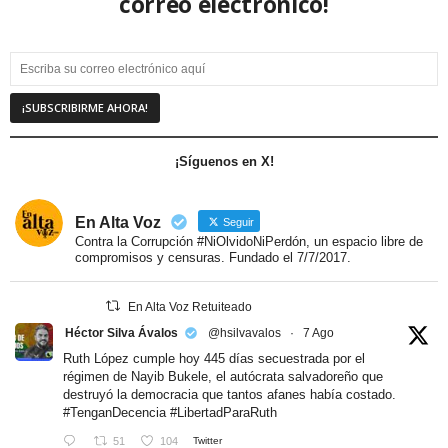
correo electrónico!
¡Síguenos en X!
En Alta Voz
Seguir
Contra la Corrupción #NiOlvidoNiPerdón, un espacio libre de
compromisos y censuras. Fundado el 7/7/2017.
En Alta Voz Retuiteado
Héctor Silva Ávalos
@hsilvavalos
·
7 Ago
Ruth López cumple hoy 445 días secuestrada por el
régimen de Nayib Bukele, el autócrata salvadoreño que
destruyó la democracia que tantos afanes había costado.
#TenganDecencia
#LibertadParaRuth
51
104
Twitter