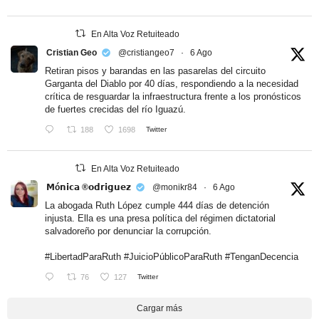
En Alta Voz Retuiteado
Cristian Geo
@cristiangeo7
·
6 Ago
Retiran pisos y barandas en las pasarelas del circuito
Garganta del Diablo por 40 días, respondiendo a la necesidad
crítica de resguardar la infraestructura frente a los pronósticos
de fuertes crecidas del río Iguazú.
188
1698
Twitter
En Alta Voz Retuiteado
𝗠ó𝗻𝗶𝗰𝗮 ®𝗼𝗱𝗿𝗶𝗴𝘂𝗲𝘇
@monikr84
·
6 Ago
La abogada Ruth López cumple 444 días de detención
injusta. Ella es una presa política del régimen dictatorial
salvadoreño por denunciar la corrupción.
#LibertadParaRuth
#JuicioPúblicoParaRuth
#TenganDecencia
76
127
Twitter
Cargar más