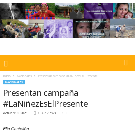
Inicio
Nacionales
Presentan campaña #LaNiñezEsElPresente
NACIONALES
Presentan campaña
#LaNiñezEsElPresente
octubre 8, 2021
1.567 views
0
Elia Castellón