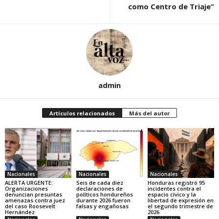
como Centro de Triaje”
admin
Artículos relacionados
Más del autor
Nacionales
Nacionales
Nacionales
ALERTA URGENTE:
Seis de cada diez
Honduras registró 95
Organizaciones
declaraciones de
incidentes contra el
denuncian presuntas
políticos hondureños
espacio cívico y la
amenazas contra juez
durante 2026 fueron
libertad de expresión en
del caso Roosevelt
falsas y engañosas
el segundo trimestre de
Hernández
2026