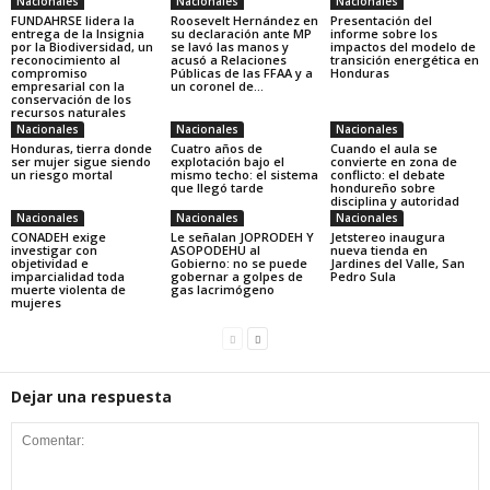
Nacionales
Nacionales
Nacionales
FUNDAHRSE lidera la
Roosevelt Hernández en
Presentación del
entrega de la Insignia
su declaración ante MP
informe sobre los
por la Biodiversidad, un
se lavó las manos y
impactos del modelo de
reconocimiento al
acusó a Relaciones
transición energética en
compromiso
Públicas de las FFAA y a
Honduras
empresarial con la
un coronel de...
conservación de los
recursos naturales
Nacionales
Nacionales
Nacionales
Honduras, tierra donde
Cuatro años de
Cuando el aula se
ser mujer sigue siendo
explotación bajo el
convierte en zona de
un riesgo mortal
mismo techo: el sistema
conflicto: el debate
que llegó tarde
hondureño sobre
disciplina y autoridad
Nacionales
Nacionales
Nacionales
CONADEH exige
Le señalan JOPRODEH Y
Jetstereo inaugura
investigar con
ASOPODEHU al
nueva tienda en
objetividad e
Gobierno: no se puede
Jardines del Valle, San
imparcialidad toda
gobernar a golpes de
Pedro Sula
muerte violenta de
gas lacrimógeno
mujeres
Dejar una respuesta