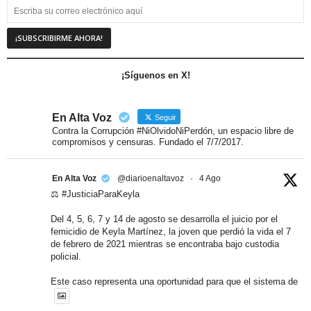
¡Síguenos en X!
En Alta Voz
Seguir
Contra la Corrupción #NiOlvidoNiPerdón, un espacio libre de
compromisos y censuras. Fundado el 7/7/2017.
En Alta Voz
@diarioenaltavoz
·
4 Ago
⚖️ #JusticiaParaKeyla
Del 4, 5, 6, 7 y 14 de agosto se desarrolla el juicio por el
femicidio de Keyla Martínez, la joven que perdió la vida el 7
de febrero de 2021 mientras se encontraba bajo custodia
policial.
Este caso representa una oportunidad para que el sistema de