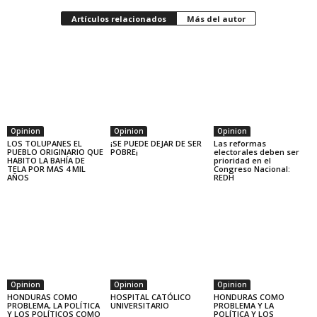
Artículos relacionados
Más del autor
Opinion
Opinion
Opinion
LOS TOLUPANES EL
¡SE PUEDE DEJAR DE SER
Las reformas
PUEBLO ORIGINARIO QUE
POBRE¡
electorales deben ser
HABITO LA BAHÍA DE
prioridad en el
TELA POR MAS 4 MIL
Congreso Nacional:
AÑOS
REDH
Opinion
Opinion
Opinion
HONDURAS COMO
HOSPITAL CATÓLICO
HONDURAS COMO
PROBLEMA, LA POLÍTICA
UNIVERSITARIO
PROBLEMA Y LA
Y LOS POLÍTICOS COMO
POLÍTICA Y LOS