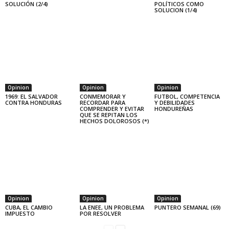
SOLUCIÓN (2/4)
POLÍTICOS COMO
SOLUCION (1/4)
Opinion
Opinion
Opinion
1969: EL SALVADOR
CONMEMORAR Y
FUTBOL, COMPETENCIA
CONTRA HONDURAS
RECORDAR PARA
Y DEBILIDADES
COMPRENDER Y EVITAR
HONDUREÑAS
QUE SE REPITAN LOS
HECHOS DOLOROSOS (*)
Opinion
Opinion
Opinion
CUBA, EL CAMBIO
LA ENEE, UN PROBLEMA
PUNTERO SEMANAL (69)
IMPUESTO
POR RESOLVER