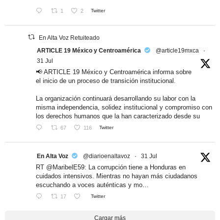
1
2
Twitter
En Alta Voz Retuiteado
ARTICLE 19 México y Centroamérica
@article19mxca
·
31 Jul
📢 ARTICLE 19 México y Centroamérica informa sobre
el inicio de un proceso de transición institucional.
La organización continuará desarrollando su labor con la
misma independencia, solidez institucional y compromiso con
los derechos humanos que la han caracterizado desde su
67
116
Twitter
En Alta Voz
@diarioenaltavoz
·
31 Jul
RT @MaribelE59: La corrupción tiene a Honduras en
cuidados intensivos. Mientras no hayan más ciudadanos
escuchando a voces auténticas y mo…
17
Twitter
Cargar más